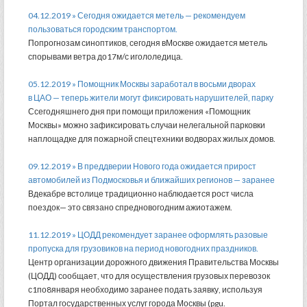
04.12.2019 » Сегодня ожидается метель — рекомендуем
пользоваться городским транспортом.
Попрогнозам синоптиков, сегодня вМоскве ожидается метель
спорывами ветра до17м/с игололедица.
05.12.2019 » Помощник Москвы заработал в восьми дворах
в ЦАО — теперь жители могут фиксировать нарушителей, парку
Ссегодняшнего дня при помощи приложения «Помощник
Москвы» можно зафиксировать случаи нелегальной парковки
наплощадке для пожарной спецтехники водворах жилых домов.
09.12.2019 » В преддверии Нового года ожидается прирост
автомобилей из Подмосковья и ближайших регионов — заранее
Вдекабре встолице традиционно наблюдается рост числа
поездок— это связано спредновогодним ажиотажем.
11.12.2019 » ЦОДД рекомендует заранее оформлять разовые
пропуска для грузовиков на период новогодних праздников.
Центр организации дорожного движения Правительства Москвы
(ЦОДД) сообщает, что для осуществления грузовых перевозок
с1по8января необходимо заранее подать заявку, используя
Портал государственных услуг города Москвы (pgu.