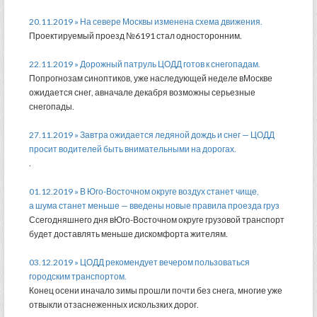
20.11.2019 » На севере Москвы изменена схема движения.
Проектируемый проезд №6191 стал односторонним.
22.11.2019 » Дорожный патруль ЦОДД готов к снегопадам.
Попрогнозам синоптиков, уже наследующей неделе вМоскве
ожидается снег, авначале декабря возможны серьезные
снегопады.
27.11.2019 » Завтра ожидается ледяной дождь и снег — ЦОДД
просит водителей быть внимательными на дорогах.
.
01.12.2019 » В Юго-Восточном округе воздух станет чище,
а шума станет меньше — введены новые правила проезда груз
Ссегодняшнего дня вЮго-Восточном округе грузовой транспорт
будет доставлять меньше дискомфорта жителям.
03.12.2019 » ЦОДД рекомендует вечером пользоваться
городским транспортом.
Конец осени иначало зимы прошли почти без снега, многие уже
отвыкли отзаснеженных искользких дорог.