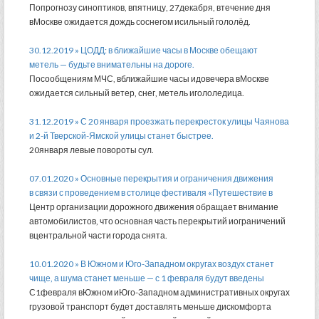
Попрогнозу синоптиков, впятницу, 27декабря, втечение дня
вМоскве ожидается дождь соснегом исильный гололёд.
30.12.2019 » ЦОДД: в ближайшие часы в Москве обещают
метель — будьте внимательны на дороге.
Посообщениям МЧС, вближайшие часы идовечера вМоскве
ожидается сильный ветер, снег, метель игололедица.
31.12.2019 » С 20 января проезжать перекресток улицы Чаянова
и 2-й Тверской-Ямской улицы станет быстрее.
20января левые повороты сул.
07.01.2020 » Основные перекрытия и ограничения движения
в связи с проведением в столице фестиваля «Путешествие в
Центр организации дорожного движения обращает внимание
автомобилистов, что основная часть перекрытий иограничений
вцентральной части города снята.
10.01.2020 » В Южном и Юго-Западном округах воздух станет
чище, а шума станет меньше — с 1 февраля будут введены
С1февраля вЮжном иЮго-Западном административных округах
грузовой транспорт будет доставлять меньше дискомфорта