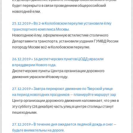
будет перекрыто в связи проведением общероссийский
новогодней елки.
25.12.2019 » Во 2-м Колобовском переулке установили ёлку
транспортного комплекса Москвы.
Новогоднюю ёлку, оформленную встилистике столичного
Департамента транспорта, установили уздания ГУМВД России
погороду Москве во2-м Колобовском переулке.
26.12.2019 » 16 диспетчерских пунктов ЦОДД украсили
в преддверии Нового года.
Диспетчерские пункты Центра организации дорожного
движения украсили кНовому году.
27.12.2019 » Завтра перекроют движение по Тверской улице
на период новогодних праздников — планируйте маршрут зар
Центр организации дорожного движения напоминает, что уже в
эту субботу (28 декабря) часть улиц в центре столицы станут
пешеходными.
27.12.2019 » В течение дня ожидается ледяной дождь и снег —
будьте внимательны на дороге.