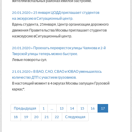
жителям вспальных районах ижилой застройке.
20.01.2020 » 25 января ЦОДД приглашает студентов
на экскурсию в Ситуационный центр.
Вдень студента, 25января, Центр организации дорожного
движения Правительства Москвы приглашает студентов
наэкскурсию вСитуационный центр.
20.01.2020 » Проехать перекресток улицы Чаянова и 2-й
Тверской улицы теперь можно быстрее.
Левые повороты сул.
21.01.2020 » В ВАО, САО, СВАО и ЮВАО уменьшилось
количество ДТП с участием грузовиков.
В настоящий момент в 4 округах Москвы запущен Грузовой
каркас*.
Предыдущая
1
...
13
14
15
16
17
18
19
20
21
22
Следующая