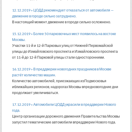
12.12.2019 » ЦОДД рекомендует отказаться от автомобиля —
движение в городе сильно затруднено.
В настоящий момент движение в городе сильно осложнено.
15.12.2019 » Более 50 парковочных мест появилось на востоке
Москвы.
Участки 11-й и 12-й Парковых улиц от Нижней Первомайской
улицы до Измайловского проспекта и Измайловского проспекта
от 11-й до 12-й Парковой улицы стали односторонними.
16.12.2019 » В преддверии новогодних праздников в Москве
растёт количество машин.
Количество автомобилей, приезжающих изПодмосковья
иближайших регионов, надорогах Москвы впредновогодние дни
продолжает увеличиваться.
17.12.2019 » Автомобили ЦОДД украсили в преддверии Нового
года.
Центр организации дорожного движения Правительства Москвы
запустил тематические автомобили впреддверии Нового года.