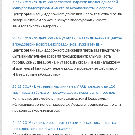
19.12.2019 » 20 декабря состоится награждение победителей
конкурса видеоуроков «Вместе за безопасность на дорогах
Центр организации дорожного движения Правительства Москвы
завершил прием работ наконкурс видеоуроков «Вместе
забезопасность надорогах!».
23.12.2019 » 25 декабря начнут ограничивать движение в центре
в преддверии новогодних праздников, и уже в эти вых
Центр организации дорожного движения призывает водителей
быть внимательнее вовремя поездок вцентральную часть
города: уже 25декабря начнут вводить ограничения напарковку
вГазетном иНикитском переулках для проведения фестиваля
«Путешествие вРождество».
23.12.2019 » В утренний час пик из-за МКАД приехало на 120
тысяч машин больше — рекомендуем отказаться от поездок
Количество автомобилей, приезжающих изПодмосковья
иближайших регионов, надорогах Москвы впредновогодние дни
продолжает увеличиваться.
24.12.2019 » Дети съезжаются на Кремлевскую елку — завтра
движение в центре будет ограничено.
25 декабря движение в районе площади Васильевского спуска