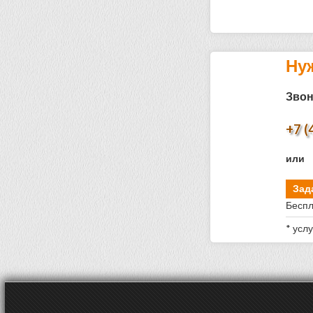
Ну
Звон
+7 (
или
Зад
Беспл
* усл