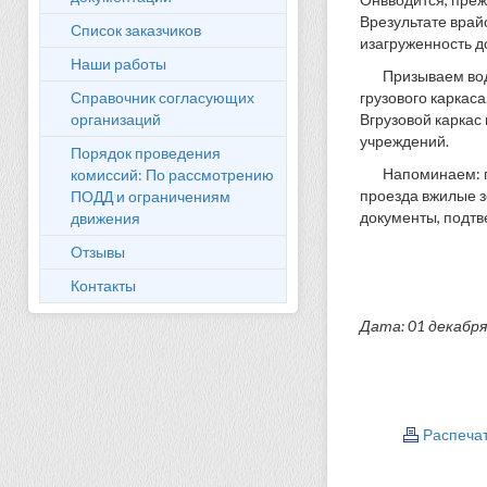
Врезультате врай
Список заказчиков
изагруженность д
Наши работы
Призываем вод
Справочник согласующих
грузового каркас
организаций
Вгрузовой каркас
учреждений.
Порядок проведения
Напоминаем: п
комиссий: По рассмотрению
проезда вжилые з
ПОДД и ограничениям
документы, подтв
движения
Отзывы
Контакты
Дата: 01 декабря
Распеча