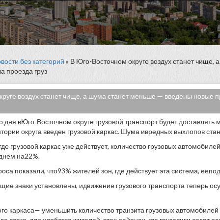
вости без категорий
» В Юго-Восточном округе воздух станет чище, 
а проезда груз
руге воздух станет чище, а шума станет меньше — введены новые пр
 дня вЮго-Восточном округе грузовой транспорт будет доставлять
тории округа введен грузовой каркас. Шума ивредных выхлопов ста
где грузовой каркас уже действует, количество грузовых автомобиле
еднем на22%.
роса показали, что93% жителей зон, где действует эта система, ееп
ие знаки установлены, идвижение грузового транспорта теперь ос
ого каркаса— уменьшить количество транзита грузовых автомобилей
е всего, для удобства жителей, втех районах, где грузовики ездят ос