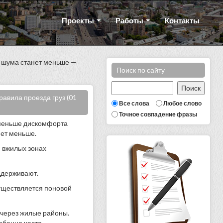
Проекты
Работы
Контакты
а шума станет меньше —
Поиск по сайту
авила проезда груз (01
Все слова
Любое слово
Точное совпадение фразы
 меньше дискомфорта
нет меньше.
й вжилых зонах
оддерживают.
уществляется поновой
 через жилые районы.
обенно часто.