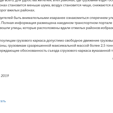
онах становится меньше шума, воздух становится чище, снижаются 
орог вжилых районах.
ителей быть внимательными изаранее ознакомиться сперечнем ули
а. Полная информация размещена наедином транспортном портале (
 вошли улицы, которые расположены вдали отжилых районов иобра
оулицам грузового каркаса допустимо свободное движение грузовы
оны, грузовикам сразрешенной максимальной массой более 2,5 тон
ерждающие обоснованность съезда сгрузового каркаса вуказанной т
 2019
тать