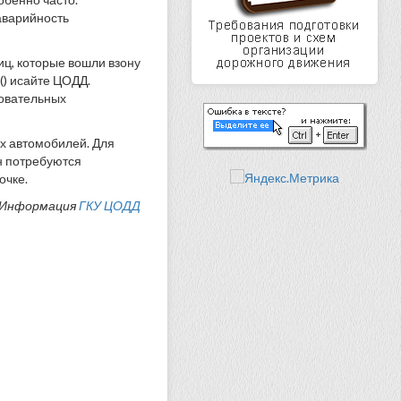
аварийность
ц, которые вошли взону
) исайте ЦОДД.
зовательных
х автомобилей. Для
н потребуются
очке.
Информация
ГКУ ЦОДД