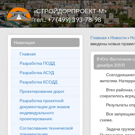
«СТРОЙДОРПРОЕКТ-М»
тел.: +7 (499) 393-78-98
Главная
»
Новости
»
Но
Навигация
введены новые правил
Главная
В Юго-Восточном ок
Разработка ПОДД
декабря 2019)
Разработка АСУД
Ссегодняшнего
жителям. Натерри
Разработка КСОДД
Втех районах, 
Проектирование дорог
сократилось вср
Разработка проектной
Результаты оп
документации для знаков
индивидуального
Все запрещающ
проектирования.
схеме.
Согласование технической
Задача грузов
документации
Онвводится, прежд