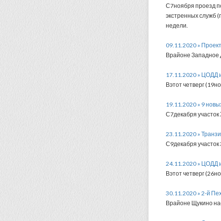
С7ноября проезд по
экстренных служб (
недели.
09.11.2020 » Прое
Врайоне Западное 
17.11.2020 » ЦОДД 
Вэтот четверг (19
19.11.2020 » 9 нов
С7декабря участок 
23.11.2020 » Транз
С9декабря участок 
24.11.2020 » ЦОДД 
Вэтот четверг (26
30.11.2020 » 2-й П
Врайоне Щукино на