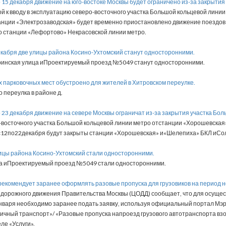
до 15 декабря движение на юго-востоке Москвы будет ограничено из-за закрытия
кой к вводу в эксплуатацию северо-восточного участка Большой кольцевой линии
анции «Электрозаводская» будет временно приостановлено движение поездов
о станции «Лефортово» Некрасовской линии метро.
декабря две улицы района Косино-Ухтомский станут односторонними.
инская улица иПроектируемый проезд №5049 станут односторонними.
ых парковочных мест обустроено для жителей в Хитровском переулке.
о переулка в районе д.
до 23 декабря движение на севере Москвы ограничат из-за закрытия участка Бо
-восточного участка Большой кольцевой линии метро отстанции «Хорошевская
12по22декабря будут закрыты станции «Хорошевская» и«Шелепиха» БКЛ иСол
лицы района Косино-Ухтомский стали односторонними.
а иПроектируемый проезд №5049 стали односторонними.
рекомендует заранее оформлять разовые пропуска для грузовиков на период н
 дорожного движения Правительства Москвы (ЦОДД) сообщает, что для осущес
нваря необходимо заранее подать заявку, используя официальный портал Мэ
Личный транспорт»/ «Разовые пропуска напроезд грузового автотранспорта вз
ле «Услуги».