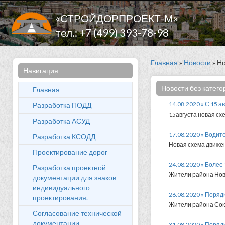
«СТРОЙДОРПРОЕКТ-М»
тел.: +7 (499) 393-78-98
Главная
»
Новости
» Но
Навигация
Новости без катего
Главная
14.08.2020 » С 15 
Разработка ПОДД
15августа новая сх
Разработка АСУД
17.08.2020 » Водит
Разработка КСОДД
Новая схема движен
Проектирование дорог
24.08.2020 » Более
Разработка проектной
Жители района Нов
документации для знаков
индивидуального
26.08.2020 » Поряд
проектирования.
Жители района Соко
Согласование технической
документации
31.08.2020 » Поряд