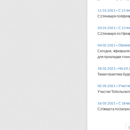
11.01.2021 » С 21 
С23января по8февр
20.01.2021 » С 21 
С23января по7февр
04.02.2021 » Огран
Сегодня, 4февраля
для прокладки тон
18.02.2021 » На 20
Такая практика буд
02.03.2021 » Участ
Участки Тобольског
16.03.2021 » С 18 
С20марта по3апрел