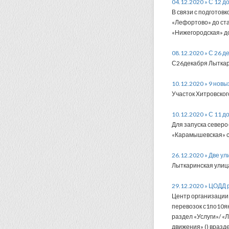
04.12.2020 » С 12 
В связи с подготов
«Лефортово» до ст
«Нижегородская» д
08.12.2020 » С 26 
С26декабря Лыткар
10.12.2020 » 9 нов
Участок Хитровског
10.12.2020 » С 11 
Для запуска северо
«Карамышевская» с
26.12.2020 » Две у
Лыткаринская улиц
29.12.2020 » ЦОДД 
Центр организации
перевозок с1по10я
раздел «Услуги»/ «
движения» () вразде