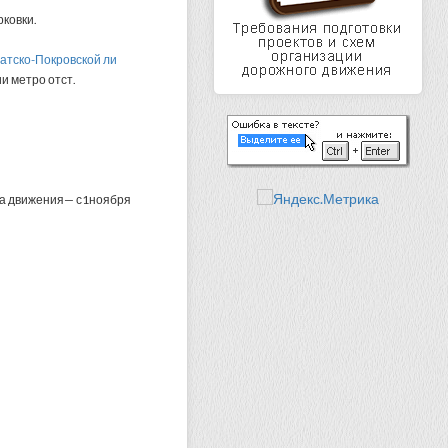
ковки.
батско-Покровской ли
и метро отст.
ема движения— с1ноября