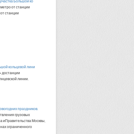
 участка Большой ко
 метро от станции
 от станции
льшой кольцевой лини
» достанции
нцевской линии.
овогодних праздников.
твления грузовых
ра иПравительства Москвы,
онах ограниченного