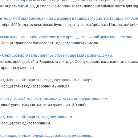
л обратились в ЦОДД с просьбой организовать дополнительные места для пар
сентября по 6 октября ограничат движение на западе Москвы из-за закрытия Ар
ября 2020 года включительно будет закрыт участок Арбатско-Покровской лини
 ввода одностороннего движения в 9-м проезде Марьиной рощи перенесены.
ой рощи планировалось сделать односторонним 23июля.
и Серпуховского вала смогут быстрее подъезжать к своим домам.
щинского проезда от2-й Рощинской улицы доСерпуховского вала изменится сх
стороннее движение.
роезд Марьиной рощи станет односторонним 2 ноября.
ой рощи станет односторонним 2ноября.
ноября участок 2-го Пехотного переулка станет односторонним.
одной улице изменится схема движения с30ноября.
роезд Марьиной рощи стал односторонним.
ой рощи стал односторонним.
оября выделенные полосы будут работать ежедневно.