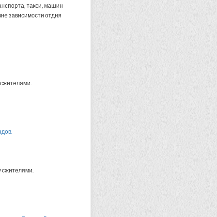
нспорта, такси, машин
вне зависимости отдня
 сжителями.
здов.
у сжителями.