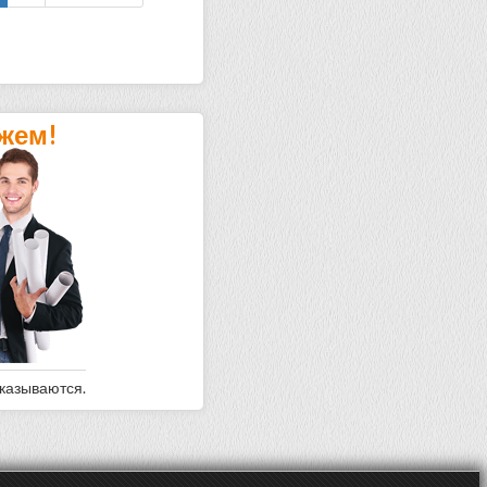
жем!
оказываются.