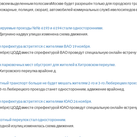
всем выделенным полосам вМоскве будет разрешён только для городского тра
пожарные, полиция, скорая), автомобилей коммунальных служб ивелосипедов 
ктируемые проезды №№ 6193 и 6194 стали односторонними.
Дегунино надвух улицах изменена схема движения.
и префектура встретятся с жителями ВАО 19 ноября.
ноября) ЦОДД вместе спрефектурой ВАО проведут специальную онлайн-встречу
ых парковочных мест обустроят для жителей в Хитровском переулке.
Хитровского переулка врайоне д.
итный транспорт больше не будет мешать жителям 2-го и 3-го Люберецких прое
3-го Люберецкого проезда станет односторонним, адвижение врайонед.
и префектура встретятся с жителями ЮАО 26 ноября.
ноября) ЦОДД вместе спрефектурой ЮАО проведут специальную онлайн-встреч
ехотный переулок стал односторонним.
одной изулиц изменилась схема движения.