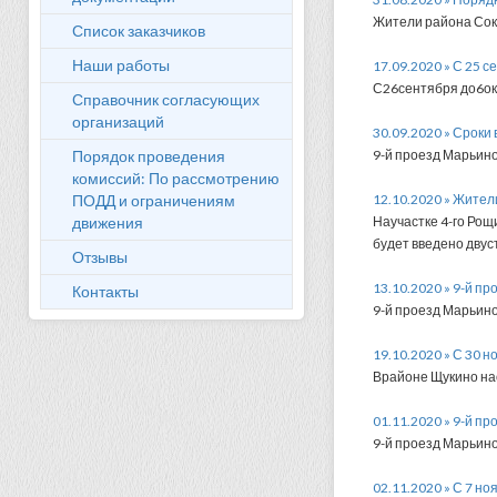
Жители района Соко
Список заказчиков
Наши работы
17.09.2020 » С 25 
С26сентября до6окт
Справочник согласующих
организаций
30.09.2020 » Сроки
Порядок проведения
9-й проезд Марьин
комиссий: По рассмотрению
ПОДД и ограничениям
12.10.2020 » Жител
движения
Научастке 4-го Ро
будет введено дву
Отзывы
13.10.2020 » 9-й п
Контакты
9-й проезд Марьин
19.10.2020 » С 30 
Врайоне Щукино на
01.11.2020 » 9-й п
9-й проезд Марьин
02.11.2020 » С 7 н