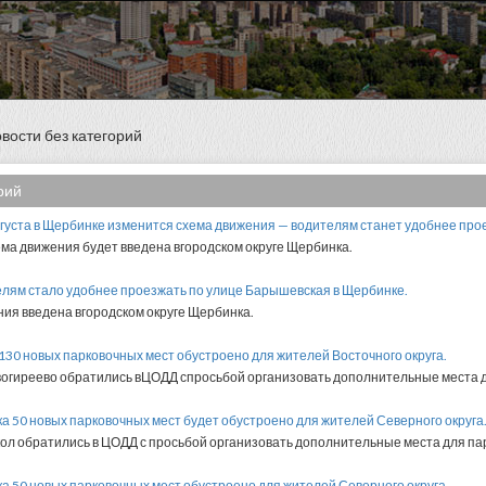
вости без категорий
рий
августа в Щербинке изменится схема движения — водителям станет удобнее пр
ема движения будет введена вгородском округе Щербинка.
елям стало удобнее проезжать по улице Барышевская в Щербинке.
ия введена вгородском округе Щербинка.
 130 новых парковочных мест обустроено для жителей Восточного округа.
огиреево обратились вЦОДД спросьбой организовать дополнительные места д
ка 50 новых парковочных мест будет обустроено для жителей Северного округа
л обратились в ЦОДД с просьбой организовать дополнительные места для пар
ка 50 новых парковочных мест обустроено для жителей Северного округа.