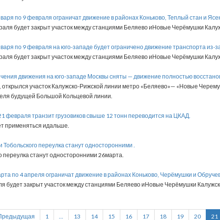
января по 9 февраля ограничат движение в районах Коньково, Теплый стан и Ясе
аля будет закрыт участок между станциями Беляево иНовые Черёмушки Калуж
января по 9 февраля на юго-западе будет ограничено движение транспорта из-з
аля будет закрыт участок между станциями Беляево иНовые Черёмушки Калуж
ичения движения на юго-западе Москвы сняты — движение полностью восстано
, открылся участок Калужско-Рижской линии метро «Беляево»— «Новые Черему
неля будущей Большой Кольцевой линии.
-21 февраля транзит грузовиков свыше 12 тонн переводится на ЦКАД.
ет применяться идальше.
ки Тобольского переулка станут односторонними .
о переулка станут односторонними 26марта.
марта по 4 апреля ограничат движение в районах Коньково, Черёмушки и Обруче
я будет закрыт участок между станциями Беляево иНовые Черёмушки Калужск
Предыдущая
1
...
13
14
15
16
17
18
19
20
21