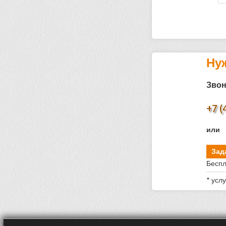
Ну
Звон
+7 (
или
Зад
Беспл
* усл