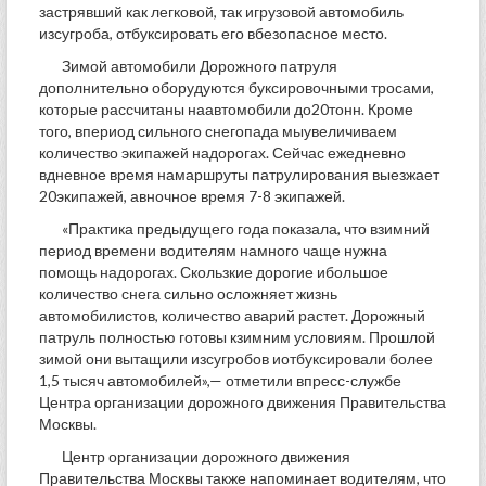
застрявший как легковой, так игрузовой автомобиль
изсугроба, отбуксировать его вбезопасное место.
Зимой автомобили Дорожного патруля
дополнительно оборудуются буксировочными тросами,
которые рассчитаны наавтомобили до20тонн. Кроме
того, впериод сильного снегопада мыувеличиваем
количество экипажей надорогах. Сейчас ежедневно
вдневное время намаршруты патрулирования выезжает
20экипажей, авночное время 7-8 экипажей.
«Практика предыдущего года показала, что взимний
период времени водителям намного чаще нужна
помощь надорогах. Скользкие дорогие ибольшое
количество снега сильно осложняет жизнь
автомобилистов, количество аварий растет. Дорожный
патруль полностью готовы кзимним условиям. Прошлой
зимой они вытащили изсугробов иотбуксировали более
1,5 тысяч автомобилей»,— отметили впресс-службе
Центра организации дорожного движения Правительства
Москвы.
Центр организации дорожного движения
Правительства Москвы также напоминает водителям, что