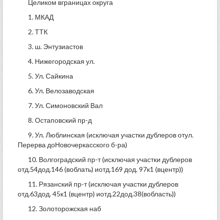
Целиком вграницах округа
1. МКАД
2. ТТК
3. ш. Энтузиастов
4. Нижегородская ул.
5. Ул. Сайкина
6. Ул. Велозаводская
7. Ул. Симоновский Вал
8. Остаповский пр-д
9. Ул. Люблинская (исключая участки дублеров отул.
Перерва доНовочеркасского б-ра)
10. Волгоградский пр-т (исключая участки дублеров
отд.54дод.146 (воблать) иотд.169 дод. 97к1 (вцентр))
11. Рязанский пр-т (исключая участки дублеров
отд.63дод. 45к1 (вцентр) иотд.22дод.38(вобласть))
12. Золоторожская наб