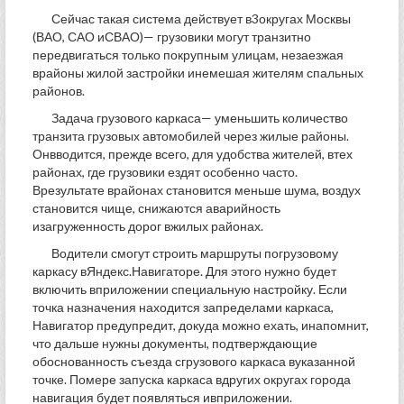
Сейчас такая система действует в3округах Москвы
(ВАО, САО иСВАО)— грузовики могут транзитно
передвигаться только покрупным улицам, незаезжая
врайоны жилой застройки инемешая жителям спальных
районов.
Задача грузового каркаса— уменьшить количество
транзита грузовых автомобилей через жилые районы.
Онвводится, прежде всего, для удобства жителей, втех
районах, где грузовики ездят особенно часто.
Врезультате врайонах становится меньше шума, воздух
становится чище, снижаются аварийность
изагруженность дорог вжилых районах.
Водители смогут строить маршруты погрузовому
каркасу вЯндекс.Навигаторе. Для этого нужно будет
включить вприложении специальную настройку. Если
точка назначения находится запределами каркаса,
Навигатор предупредит, докуда можно ехать, инапомнит,
что дальше нужны документы, подтверждающие
обоснованность съезда сгрузового каркаса вуказанной
точке. Помере запуска каркаса вдругих округах города
навигация будет появляться ивприложении.