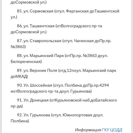
доСормовской ул.)
85. ул. Сормовская (отул. Ферганская доТашкентской
ул.)
86. ул. Ташкентская (отВолгоградского пр-та
доСормовской ул.)
87. ул. Ставропольская (отул. Чагинская доПр.пр.
№3863)
88. ул. Марьинский Парк (отПр.пр. №3863 доул.
Белореченская)
89. ул. Верхние Поля (отд.12поул. Марьинский парк
доМКАД)
90. Ул. Шоссейная (отул. Полбина доПр.пр.4294
иотВолгоградского пр-та доул. Гурьянова)
91. Ул. Донецкая (отКурьяновской наб.доБатайского
пр-да)
92. Ул. Гурьянова (отул. Южнопортовая доул.
Полбина)
Информация
ГКУ ЦОДД