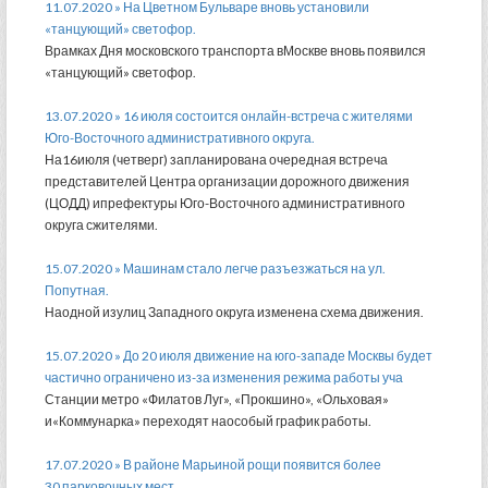
11.07.2020 » На Цветном Бульваре вновь установили
«танцующий» светофор.
Врамках Дня московского транспорта вМоскве вновь появился
«танцующий» светофор.
13.07.2020 » 16 июля состоится онлайн-встреча с жителями
Юго-Восточного административного округа.
На16июля (четверг) запланирована очередная встреча
представителей Центра организации дорожного движения
(ЦОДД) ипрефектуры Юго-Восточного административного
округа сжителями.
15.07.2020 » Машинам стало легче разъезжаться на ул.
Попутная.
Наодной изулиц Западного округа изменена схема движения.
15.07.2020 » До 20 июля движение на юго-западе Москвы будет
частично ограничено из-за изменения режима работы уча
Станции метро «Филатов Луг», «Прокшино», «Ольховая»
и«Коммунарка» переходят наособый график работы.
17.07.2020 » В районе Марьиной рощи появится более
30 парковочных мест.