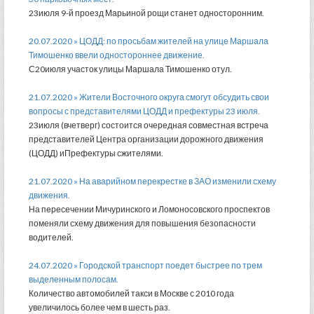
23июля 9-й проезд Марьиной рощи станет односторонним.
20.07.2020 » ЦОДД: по просьбам жителей на улице Маршала
Тимошенко ввели одностороннее движение.
С20июля участок улицы Маршала Тимошенко отул.
21.07.2020 » Жители Восточного округа смогут обсудить свои
вопросы с представителями ЦОДД и префектуры 23 июля.
23июля (вчетверг) состоится очередная совместная встреча
представителей Центра организации дорожного движения
(ЦОДД) иПрефектуры сжителями.
21.07.2020 » На аварийном перекрестке в ЗАО изменили схему
движения.
На пересечении Мичуринского и Ломоносовского проспектов
поменяли схему движения для повышения безопасности
водителей.
24.07.2020 » Городской транспорт поедет быстрее по трем
выделенным полосам.
Количество автомобилей такси в Москве с 2010 года
увеличилось более чем в шесть раз.