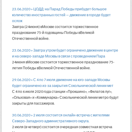
23.06.2020 » ЦОДД: на Парад Победы прибудет большое
количество иностранных гостей — движение в городе будет
ослож
Завтра (24июня) вМоскве состоится торжественное
празднование 75-й годовщины Победы вВеликой
Отечественной войне.
23.06.2020 » Завтра утром будет ограничено движение в центре
и на северо-западе Москвы в связи с проведением Пара
24июня вМоскве состоится торжественное празднование 75-
летия Победы вВеликой Отечественной войне.
29.06.2020 » С 4 по 7 июля движение на юго-западе Москвы
будет ограничено из-за закрытия Сокольнической линии мет
С 4 по 6 июля 2020 года станции «Прокшино», «Филатов луг»,
«Ольховая» и «Коммунарка» Сокольнической линии метро будут
закрыты для пассажиров.
30.06.2020 » 2 июля состоится онлайн-встреча с жителями
Северо-Западного административного округа.
2 июля (в четверг) состоится очередная совместная встреча