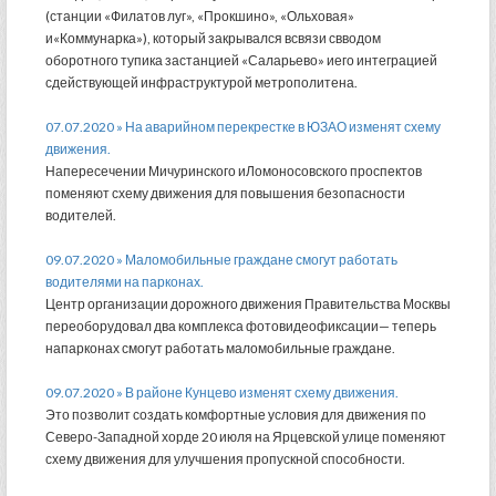
(станции «Филатов луг», «Прокшино», «Ольховая»
и«Коммунарка»), который закрывался всвязи свводом
оборотного тупика застанцией «Саларьево» иего интеграцией
сдействующей инфраструктурой метрополитена.
07.07.2020 » На аварийном перекрестке в ЮЗАО изменят схему
движения.
Напересечении Мичуринского иЛомоносовского проспектов
поменяют схему движения для повышения безопасности
водителей.
09.07.2020 » Маломобильные граждане смогут работать
водителями на парконах.
Центр организации дорожного движения Правительства Москвы
переоборудовал два комплекса фотовидеофиксации— теперь
напарконах смогут работать маломобильные граждане.
09.07.2020 » В районе Кунцево изменят схему движения.
Это позволит создать комфортные условия для движения по
Северо-Западной хорде 20 июля на Ярцевской улице поменяют
схему движения для улучшения пропускной способности.