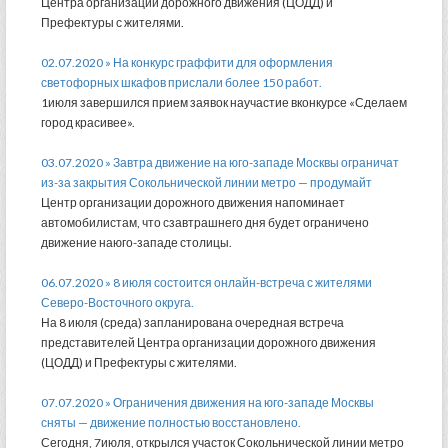
Центра организации дорожного движения (ЦОДД) и
Префектуры с жителями.
02.07.2020 » На конкурс граффити для оформления
светофорных шкафов прислали более 150 работ.
1июля завершился прием заявок научастие вконкурсе «Сделаем
город красивее».
03.07.2020 » Завтра движение на юго-западе Москвы ограничат
из-за закрытия Сокольнической линии метро — продумайт
Центр организации дорожного движения напоминает
автомобилистам, что сзавтрашнего дня будет ограничено
движение наюго-западе столицы.
06.07.2020 » 8 июля состоится онлайн-встреча с жителями
Северо-Восточного округа.
На 8 июля (среда) запланирована очередная встреча
представителей Центра организации дорожного движения
(ЦОДД) и Префектуры с жителями.
07.07.2020 » Ограничения движения на юго-западе Москвы
сняты — движение полностью восстановлено.
Сегодня, 7июля, открылся участок Сокольнической линии метро