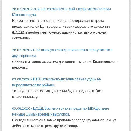
28.07.2020 » 30 июля состоится онлайн-встреча с жителями
Южного округа.
На30июля (четверг) запланирована очередная встреча
представителей Центра организации дорожного движения
(ЦОДД) ипрефектуры Южного административного округа
сжителями.
28.07.2020 » С 28 июля участок Крапивенского переулка стал
двусторонним.
C28июля изменилась схема движения научастке Крапивенского
переулка.
03.08.2020 » В Печатниках водителям станет удобнее
передвигаться по району.
18 августа новая схема движения будет введена в Юго-
восточном округе.
03.08.2020 » ЦОДД: В жилых зонах в пределах МКАД станет
меньше шума и вредных выхлопов.
С сегодняшнего дня новые правила проезда грузовиков начнут
действовать еще в трех округах столицы.