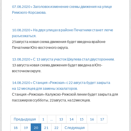
07.08.2020 » Заголовок изменение схемы движения на улице
Римского-Корсакова.
.
10.08.2020 » На двух улицах в районе Печатники станет легче
разъезжаться.
25августа новая схема движения будет введена врайоне
Печатники Юго-восточного округа.
13.08.2020 » С 13 августа участок Шкулева стал двусторонним​.
13 августа новая схема движения будет введена в Юго-
восточном округе.
14.08.2020 » Станция «Рижская» с 22 августа будет закрыта
на 12 месяцев для замены эскалаторов.
Станция «Рижская» Калужско-Рижской линии будет закрыта для
пассажиров ссубботы, 22августа, на12месяцев.
Предыдущая
1
...
13
14
15
16
17
18
19
20
21
22
Следующая