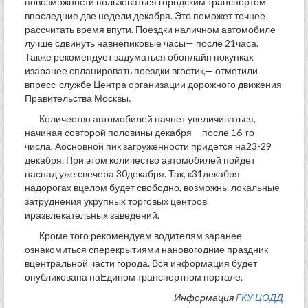
повозможности пользоваться городским транспортом
впоследние две недели декабря. Это поможет точнее
рассчитать время впути. Поездки наличном автомобиле
лучше сдвинуть навнепиковые часы— после 21часа.
Также рекомендует задуматься обонлайн покупках
изаранее спланировать поездки вгости»,— отметили
впресс-службе Центра организации дорожного движения
Правительства Москвы.
Количество автомобилей начнет увеличиваться,
начиная совторой половины декабря— после 16-го
числа. Аосновной пик загруженности придется на23-29
декабря. При этом количество автомобилей пойдет
наспад уже свечера 30декабря. Так, к31декабря
надорогах вцелом будет свободно, возможны локальные
затруднения укрупных торговых центров
иразвлекательных заведений.
Кроме того рекомендуем водителям заранее
ознакомиться сперекрытиями нановогодние праздник
вцентральной части города. Вся информация будет
опубликована наЕдином транспортном портале.
Информация
ГКУ ЦОДД