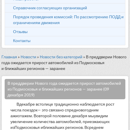
Справочник согласующих организаций
Порядок проведения комиссий: По рассмотрению ПОДД и
ограничениям движения
Отзывы
Контакты
Главная
»
Новости
»
Новости без категорий
» В преддверии Нового
года ожидается прирост автомобилей из Подмосковья
и ближайших регионов — заранее
В преддверии Нового года ожидается прирост автомобилей
из Подмосковья и ближайших регионов — заранее (09
декабря 2019)
Вдекабре встолице традиционно наблюдается рост
числа поездок— это связано спредновогодним
ажиотажем. Вовторой половине декабря мыувидим
увеличение количества автомобилей, приезжающих
изПодмосковья иближайших регионов. Всреднем