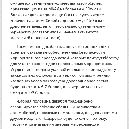
ожидается увеличение количества автомобилей,
приезжающих из-за МКАД наболее чем 50тысяч.
Впиковые дни ожидаем еще большее увеличение
количества автомобилей надорогах— до150 тысяч
дополнительных авто— это связано сувеличением
курьерских доставок иповышением активности
москвичей (подарки, гости).
Также вконце декабря планируются ограничения
вцентре, связанные собеспечением безопасности
иприоритетного проезда детей, которые приедут вМоскву
для участия вновогодних праздничных мероприятиях.
Ухудшение погодных условий исильные снегопады могут
также сильно осложнить ситуацию. Помимо утренних
ивечерних часов пик загрузка дорог вдневное время
будет достигать 6-7 баллов, аввечерние часы пик
ожидаем 8-9 баллов.
«Вторая половина декабря традиционно
ассоциируется вМоскве сбольшим количеством
автомобилей, поездками помагазинам, поздравлениями
друзей иродных. Надорогах будет сложно, поэтому,
чтобы нетратить время инервы, мырекомендует