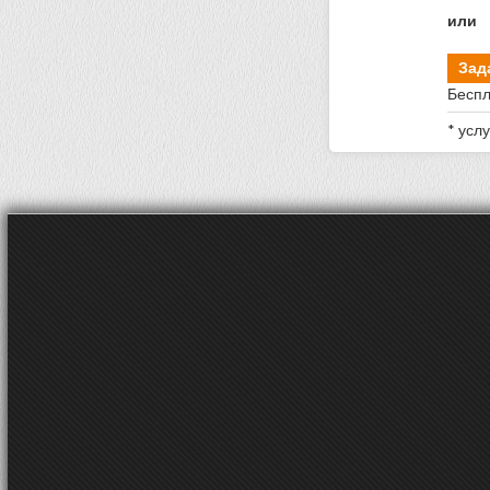
или
Зад
Беспл
* усл