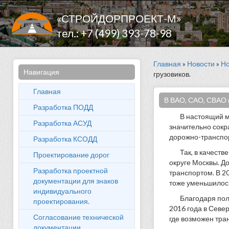
«СТРОЙДОРПРОЕКТ-М»
тел.: +7 (499) 393-78-98
Главная
»
Новости
»
Но
Навигация
грузовиков.
Главная
В ВАО, САО, СВАО 
Разработка ПОДД
В настоящий м
Разработка АСУД
значительно сокр
дорожно-транспо
Разработка КСОДД
Так, в качеств
Проектирование дорог
округе Москвы. Д
Разработка проектной
транспортом. В 20
документации для знаков
тоже уменьшилос
индивидуального
Благодаря пол
проектирования.
2016 года в Севе
Согласование технической
где возможен тра
документации