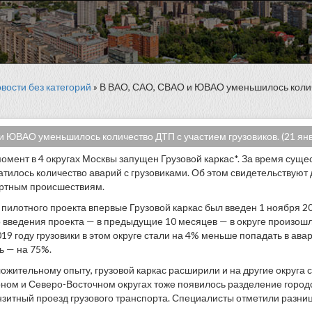
вости без категорий
» В ВАО, САО, СВАО и ЮВАО уменьшилось колич
и ЮВАО уменьшилось количество ДТП с участием грузовиков. (21 ян
омент в 4 округах Москвы запущен Грузовой каркас*. За время суще
атилось количество аварий с грузовиками. Об этом свидетельствуют 
ртным происшествиям.
е пилотного проекта впервые Грузовой каркас был введен 1 ноября 2
о введения проекта — в предыдущие 10 месяцев — в округе произош
19 году грузовики в этом округе стали на 4% меньше попадать в ава
ь — на 75%.
ожительному опыту, грузовой каркас расширили и на другие округа с
рном и Северо-Восточном округах тоже появилось разделение городск
нзитный проезд грузового транспорта. Специалисты отметили разниц