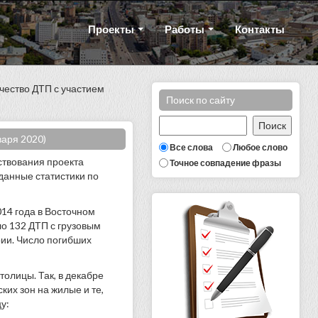
Проекты
Работы
Контакты
ество ДТП с участием
Поиск по сайту
варя 2020)
Все слова
Любое слово
ствования проекта
Точное совпадение фразы
данные статистики по
014 года в Восточном
ло 132 ДТП с грузовым
рии. Число погибших
толицы. Так, в декабре
их зон на жилые и те,
у: