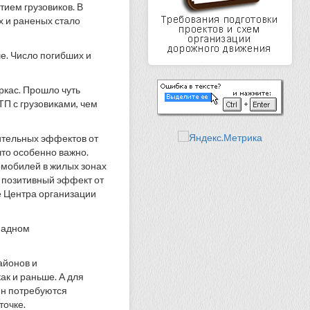
тием грузовиков. В
х и раненых стало
е. Число погибших и
ркас. Прошло чуть
ТП с грузовиками, чем
ительных эффектов от
что особенно важно.
томобилей в жилых зонах
 позитивный эффект от
е Центра организации
падном
айонов и
к и раньше. А для
нн потребуются
точке.