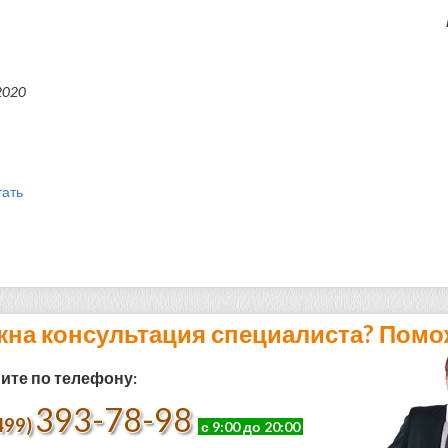
2020
тать
жна консультация специалиста? Помо
ите по телефону:
393-78-98
499)
с 9:00 до 20:00