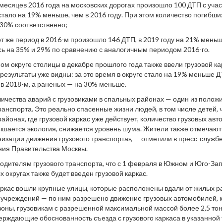
 месяцев 2016 года на московских дорогах произошло 100 ДТП с учас
стало на 19% меньше, чем в 2016 году. При этом количество погибши
30% соответственно;
от же период в 2016-м произошло 146 ДТП, в 2019 году на 21% меньш
ь на 35% и 29% по сравнению с аналогичным периодом 2016-го.
ом округе столицы в декабре прошлого года также ввели грузовой ка
результаты уже видны: за это время в округе стало на 19% меньше Д
д в 2018-м, а раненых — на 30% меньше.
ичества аварий с грузовиками в спальных районах — один из полож
ранспорта. Это реально спасенные жизни людей, в том числе детей, 
 районах, где грузовой каркас уже действует, количество грузовых ав
чшается экология, снижается уровень шума. Жители также отмечают
низации движения грузового транспорта», — отметили в пресс-служб
ния Правительства Москвы.
дителям грузового транспорта, что с 1 февраля в Южном и Юго-За
 округах также будет введен грузовой каркас.
каркас вошли крупные улицы, которые расположены вдали от жилых р
учреждений — по ним разрешено движение грузовых автомобилей, ка
зоны, грузовикам с разрешенной максимальной массой более 2,5 то
ерждающие обоснованность съезда с грузового каркаса в указанной 