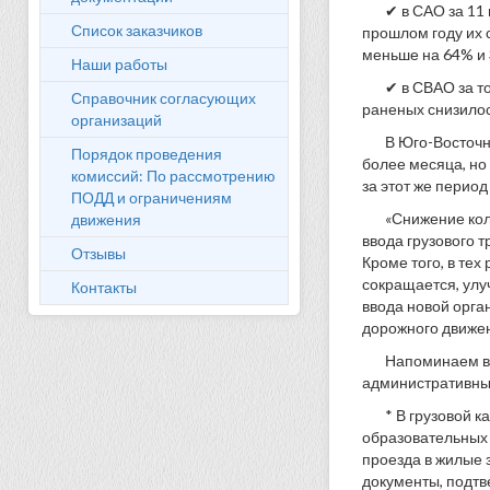
✔ в САО за 11
Список заказчиков
прошлом году их 
меньше на 64% и 
Наши работы
✔ в СВАО за т
Справочник согласующих
раненых снизилос
организаций
В Юго-Восточн
Порядок проведения
более месяца, но 
комиссий: По рассмотрению
за этот же перио
ПОДД и ограничениям
«Снижение кол
движения
ввода грузового т
Отзывы
Кроме того, в тех
сокращается, улу
Контакты
ввода новой орга
дорожного движе
Напоминаем во
административных
* В грузовой 
образовательных 
проезда в жилые 
документы, подтв