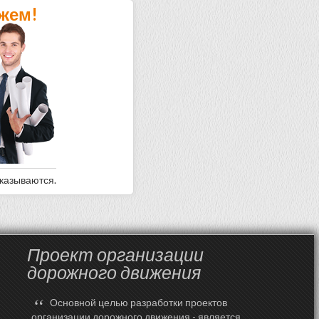
жем!
оказываются.
Проект организации
дорожного движения
“
Основной целью разработки проектов
организации дорожного движения - является