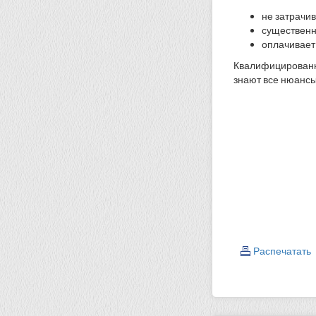
не затрачи
существенн
оплачивает
Квалифицированн
знают все нюансы
Распечатать