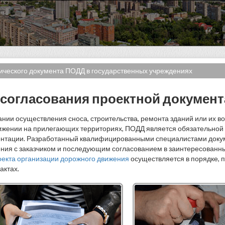
ического документа ПОДД в государственных учреждениях
согласования проектной докумен
нии осуществления сноса, строительства, ремонта зданий или их в
вижении на прилегающих территориях, ПОДД является обязательной
ентации. Разработанный квалифицированными специалистами доку
ния с заказчиком и последующим согласованием в заинтересованны
оекта организации дорожного движения
осуществляется в порядке, 
актах.