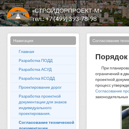
«СТРОЙДОРПРОЕКТ-М»
тел.: +7 (499) 393-78-98
Навигация
Согласование техн
Главная
Порядок 
Разработка ПОДД
При планирова
Разработка АСУД
ограничений в д
Разработка КСОДД
проектной докум
процесс утвержде
Проектирование дорог
Согласование пр
Разработка проектной
законодательных 
документации для знаков
индивидуального
проектирования.
Согласование технической
документации