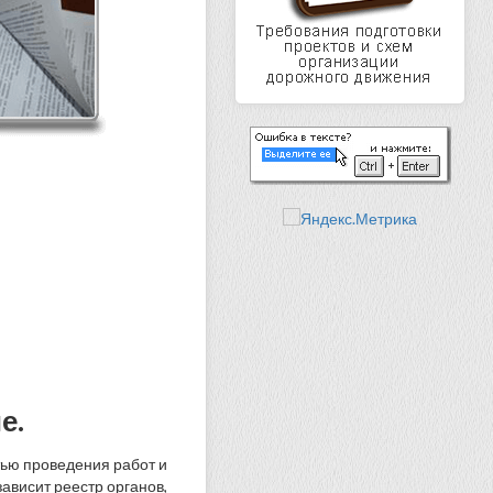
е.
ью проведения работ и
ависит реестр органов,