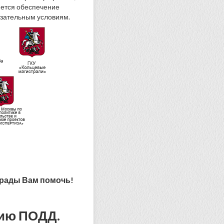
яется обеспечение
язательным условиям.
 рады Вам помочь!
нию ПОДД.