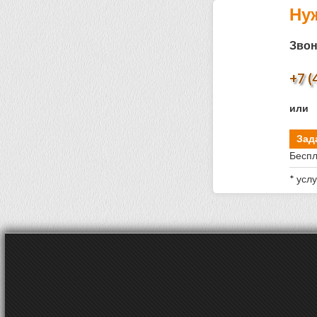
Ну
Звон
+7 (
или
Зад
Беспл
* усл