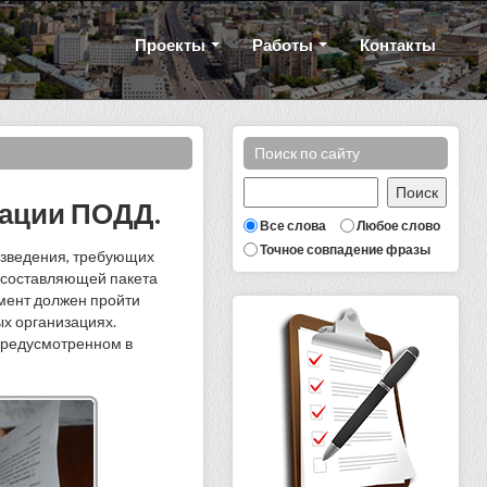
Проекты
Работы
Контакты
Поиск по сайту
тации ПОДД.
Все слова
Любое слово
Точное совпадение фразы
озведения, требующих
 составляющей пакета
мент должен пройти
х организациях.
предусмотренном в