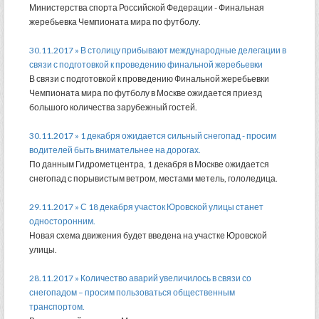
Министерства спорта Российской Федерации - Финальная
жеребьевка Чемпионата мира по футболу.
30.11.2017 » В столицу прибывают международные делегации в
связи с подготовкой к проведению финальной жеребьевки
В связи с подготовкой к проведению Финальной жеребьевки
Чемпионата мира по футболу в Москве ожидается приезд
большого количества зарубежный гостей.
30.11.2017 » 1 декабря ожидается сильный снегопад - просим
водителей быть внимательнее на дорогах.
По данным Гидрометцентра, 1 декабря в Москве ожидается
снегопад с порывистым ветром, местами метель, гололедица.
29.11.2017 » С 18 декабря участок Юровской улицы станет
односторонним.
Новая схема движения будет введена на участке Юровской
улицы.
28.11.2017 » Количество аварий увеличилось в связи со
снегопадом – просим пользоваться общественным
транспортом.