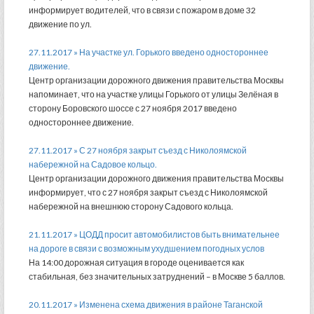
информирует водителей, что в связи с пожаром в доме 32
движение по ул.
27.11.2017 » На участке ул. Горького введено одностороннее
движение.
Центр организации дорожного движения правительства Москвы
напоминает, что на участке улицы Горького от улицы Зелёная в
сторону Боровского шоссе с 27 ноября 2017 введено
одностороннее движение.
27.11.2017 » С 27 ноября закрыт съезд с Николоямской
набережной на Садовое кольцо.
Центр организации дорожного движения правительства Москвы
информирует, что с 27 ноября закрыт съезд с Николоямской
набережной на внешнюю сторону Садового кольца.
21.11.2017 » ЦОДД просит автомобилистов быть внимательнее
на дороге в связи с возможным ухудшением погодных услов
На 14:00 дорожная ситуация в городе оценивается как
стабильная, без значительных затруднений – в Москве 5 баллов.
20.11.2017 » Изменена схема движения в районе Таганской