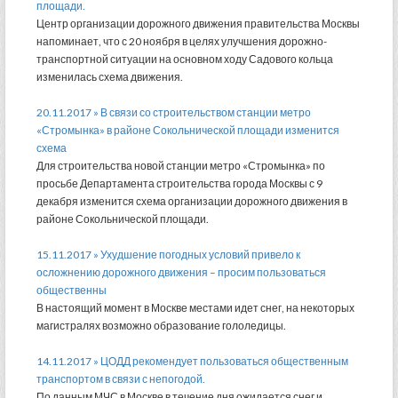
площади.
Центр организации дорожного движения правительства Москвы
напоминает, что с 20 ноября в целях улучшения дорожно-
транспортной ситуации на основном ходу Садового кольца
изменилась схема движения.
20.11.2017 » В связи со строительством станции метро
«Стромынка» в районе Сокольнической площади изменится
схема
Для строительства новой станции метро «Стромынка» по
просьбе Департамента строительства города Москвы с 9
декабря изменится схема организации дорожного движения в
районе Сокольнической площади.
15.11.2017 » Ухудшение погодных условий привело к
осложнению дорожного движения – просим пользоваться
общественны
В настоящий момент в Москве местами идет снег, на некоторых
магистралях возможно образование гололедицы.
14.11.2017 » ЦОДД рекомендует пользоваться общественным
транспортом в связи с непогодой.
По данным МЧС в Москве в течение дня ожидается снег и