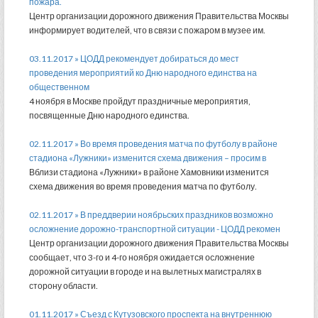
пожара.
Центр организации дорожного движения Правительства Москвы
информирует водителей, что в связи с пожаром в музее им.
03.11.2017 » ЦОДД рекомендует добираться до мест
проведения мероприятий ко Дню народного единства на
общественном
4 ноября в Москве пройдут праздничные мероприятия,
посвященные Дню народного единства.
02.11.2017 » Во время проведения матча по футболу в районе
стадиона «Лужники» изменится схема движения – просим в
Вблизи стадиона «Лужники» в районе Хамовники изменится
схема движения во время проведения матча по футболу.
02.11.2017 » В преддверии ноябрьских праздников возможно
осложнение дорожно-транспортной ситуации - ЦОДД рекомен
Центр организации дорожного движения Правительства Москвы
сообщает, что 3-го и 4-го ноября ожидается осложнение
дорожной ситуации в городе и на вылетных магистралях в
сторону области.
01.11.2017 » Съезд с Кутузовского проспекта на внутреннюю