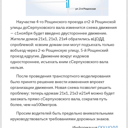
Научастке 4-го Рощинского проезда от2-й Рощинской
улицы доСерпуховского вала изменится схема движения
— с1ноября будет введено двустороннее движение.
Жители домов 21к1, 21к3, 21к4 обратились вЦОДД
спроблемой: ксвоим домам они могут подъехать только
вобъезд через 2-ю Рощинскую улицу, 5-й Рощинский
проезд идругие. Движение вокруг ихдомов
одностороннее, исъехать кним сСерпуховского вала
нельзя.
После проведения транспортного моделирования
было принято решение внести изменения впроект
организации движения. Новая схема позволит решить
проблему: теперь кдомам 21к1, 21к3 и21к4 можно будет
заезжать прямо сСерпуховского вала, сократив путь
более, чем на500метров.
Просим водителей быть предельно внимательными
ируководствоваться требованиями дорожных знаков.
Информация
ГКУ ЦОДД