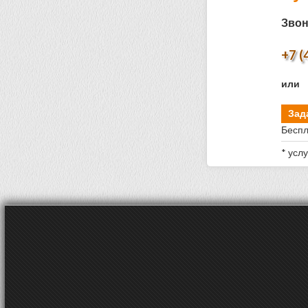
Звон
+7 (
или
Зад
Беспл
* усл