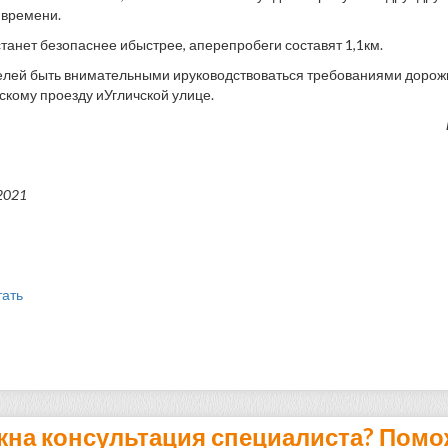
 времени.
станет безопаснее ибыстрее, аперепробеги составят 1,1км.
лей быть внимательными ируководствоваться требованиями дорожн
кому проезду иУгличской улице.
2021
тать
жна консультация специалиста? Помо