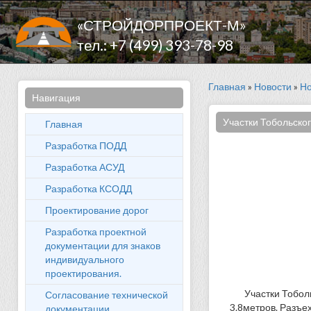
«СТРОЙДОРПРОЕКТ-М»
тел.: +7 (499) 393-78-98
Главная
»
Новости
»
Но
Навигация
Участки Тобольског
Главная
Разработка ПОДД
Разработка АСУД
Разработка КСОДД
Проектирование дорог
Разработка проектной
документации для знаков
индивидуального
проектирования.
Участки Тобол
Согласование технической
3.8метров. Разъе
документации