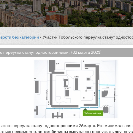
вости без категорий
» Участки Тобольского переулка станут односто
о переулка станут односторонними . (02 марта 2021)
ьского переулка станут односторонними 26марта. Его минимальная
хаться невозможно, автомобилисты вынуждены пропускать друг друга,