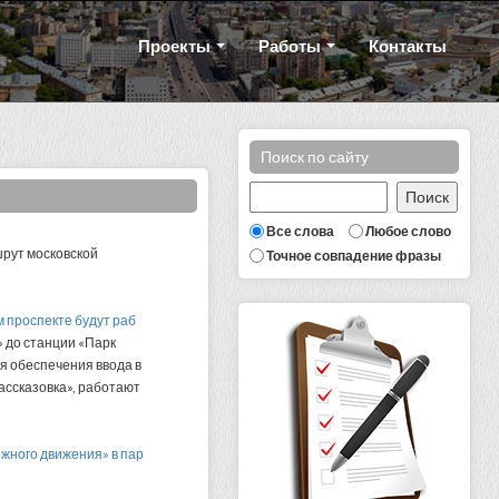
Проекты
Работы
Контакты
Поиск по сайту
Все слова
Любое слово
шрут московской
Точное совпадение фразы
м проспекте будут раб
 до станции «Парк
я обеспечения ввода в
ассказовка», работают
ожного движения» в пар