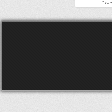
* усл