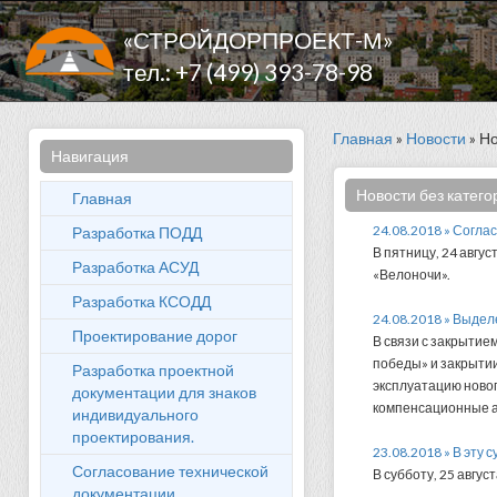
«СТРОЙДОРПРОЕКТ-М»
тел.: +7 (499) 393-78-98
Главная
»
Новости
» Но
Навигация
Новости без катего
Главная
24.08.2018 » Согла
Разработка ПОДД
В пятницу, 24 авгу
Разработка АСУД
«Велоночи».
Разработка КСОДД
24.08.2018 » Выдел
Проектирование дорог
В связи с закрытие
победы» и закрытии
Разработка проектной
эксплуатацию новог
документации для знаков
компенсационные а
индивидуального
проектирования.
23.08.2018 » В эту
Согласование технической
В субботу, 25 августа
документации