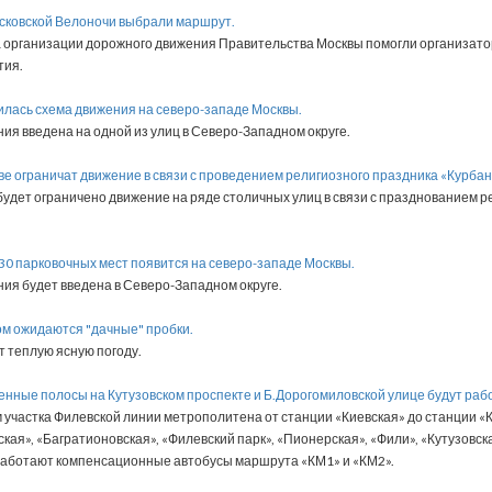
осковской Велоночи выбрали маршрут.
 организации дорожного движения Правительства Москвы помогли организат
тия.
илась схема движения на северо-западе Москвы.
ия введена на одной из улиц в Северо-Западном округе.
кве ограничат движение в связи с проведением религиозного праздника «Курба
, будет ограничено движение на ряде столичных улиц в связи с празднованием 
 30 парковочных мест появится на северо-западе Москвы.
ия будет введена в Северо-Западном округе.
ом ожидаются "дачные" пробки.
 теплую ясную погоду.
енные полосы на Кутузовском проспекте и Б.Дорогомиловской улице будут рабо
м участка Филевской линии метрополитена от станции «Киевская» до станции «
кая», «Багратионовская», «Филевский парк», «Пионерская», «Фили», «Кутузовс
 работают компенсационные автобусы маршрута «КМ1» и «КМ2».