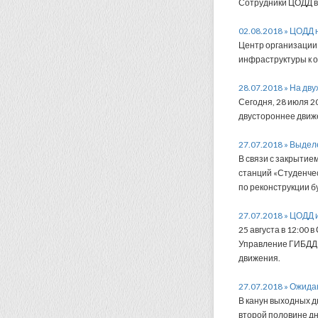
Сотрудники ЦОДД в 
02.08.2018 » ЦОДД 
Центр организации
инфраструктуры к о
28.07.2018 » На дв
Сегодня, 28 июля 2
двустороннее движе
27.07.2018 » Выдел
В связи с закрытие
станций «Студенчес
по реконструкции 
27.07.2018 » ЦОДД 
25 августа в 12:00
Управление ГИБДД 
движения.
27.07.2018 » Ожида
В канун выходных д
второй половине дн