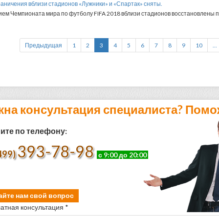
граничения вблизи стадионов «Лужники» и «Спартак» сняты.
ием Чемпионата мира по футболу FIFA 2018 вблизи стадионов восстановлены 
Предыдущая
1
2
3
4
5
6
7
8
9
10
...
жна консультация специалиста? Помо
ите по телефону:
393-78-98
499)
с 9:00 до 20:00
айте нам свой вопрос
атная консультация *