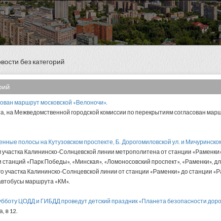
вости без категорий
рий
сован маршрут московской «Велоночи».
ста, на Межведомственной городской комиссии по перекрытиям согласован мар
енные полосы на Кутузовском проспекте, Б. Дорогомиловской ул. и Мичуринско
м участка Калининско-Солнцевской линии метрополитена от станции «Раменки»
 станций «Парк Победы», «Минская», «Ломоносовский проспект», «Раменки», дл
о участка Калининско-Солнцевской линии от станции «Раменки» до станции «Р
втобусы маршрута «КМ».
 субботу ЦОДД и ГИБДД проведут детский праздник «Планета безопасности дор
, в 12.