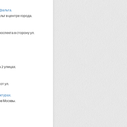
сфальта.
ьт в центре города.
оспекта в сторону ул.
 2 улицах.
от ул.
ктурах.
ов Москвы.