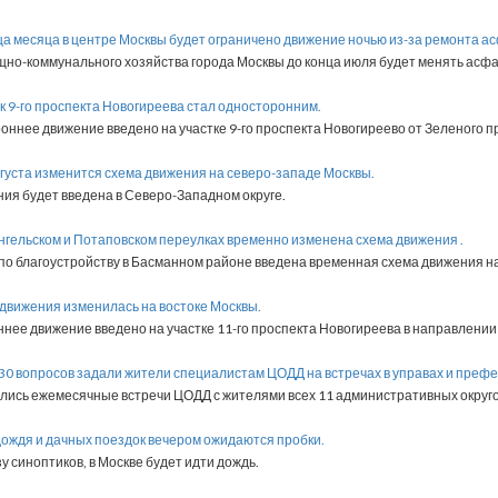
нца месяца в центре Москвы будет ограничено движение ночью из-за ремонта а
о-коммунального хозяйства города Москвы до конца июля будет менять асфал
ок 9-го проспекта Новогиреева стал односторонним.
оннее движение введено на участке 9-го проспекта Новогиреево от Зеленого пр
августа изменится схема движения на северо-западе Москвы.
ия будет введена в Северо-Западном округе.
ангельском и Потаповском переулках временно изменена схема движения .
 по благоустройству в Басманном районе введена временная схема движения на
 движения изменилась на востоке Москвы.
нее движение введено на участке 11-го проспекта Новогиреева в направлении 
 30 вопросов задали жители специалистам ЦОДД на встречах в управах и префе
ялись ежемесячные встречи ЦОДД с жителями всех 11 административных округ
 дождя и дачных поездок вечером ожидаются пробки.
у синоптиков, в Москве будет идти дождь.