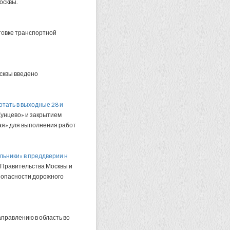
осквы.
товке транспортной
осквы введено
отать в выходные 28 и
Кунцево» и закрытием
кая» для выполнения работ
льники» в преддверии н
я Правительства Москвы и
зопасности дорожного
правлению в область во