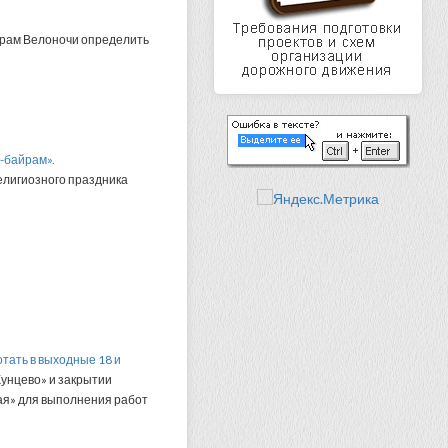
орам Велоночи определить
н-байрам».
религиозного праздника
тать в выходные 18 и
Кунцево» и закрытии
кая» для выполнения работ