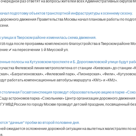
очередной раз ответят на вопросы жителей всех Административных округов М
начал подготовку объектов транспортной инфраструктуры к осеннему сезону.
 дорожного движения Правительства Москвы начал плановые работы по подго
сени.
ух улицах в Тверском районе изменилась схема движения.
018 года после программы комплексного благоустройства в Тверском районе М
ние:✔ на пересечении 1-й Миусской ул.
енные полосы на Кутузовском проспекте и Б. Дорогомиловской улице будут раб
м участка Филевской линии метрополитена от станции «Киевская» до станции «
кая», «Багратионовская», «Филевский парк», «Пионерская», «Фили», «Кутузовс
будут работать компенсационные автобусы маршрута «КМ1» и «КМ2».
и столичная Госавтоинспекция проведут образовательную акцию в парке «Соко
 в Саду астрономов парка «Сокольники» Центр организации дорожного движени
ГУ МВД России по городу Москве проведут детский праздник, посвященный бе
ются "дачные" пробки во второй половине дня.
ней ожидается осложнение дорожной ситуации на вылетных магистралях по на
я.