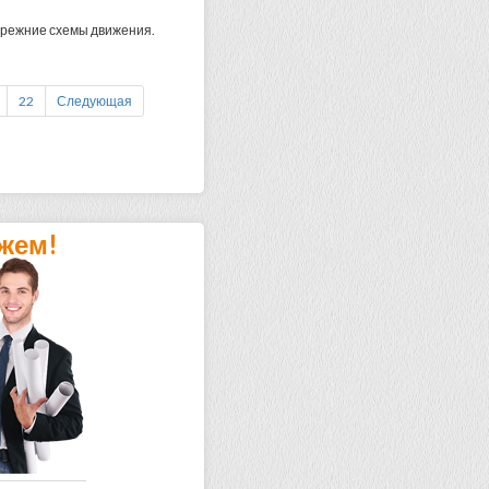
прежние схемы движения.
22
Следующая
жем!