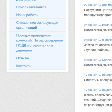
22.08.2018 » Для м
Список заказчиков
Сотрудники Центра
Наши работы
маршрут мероприя
Справочник согласующих
21.08.2018 » Измен
организаций
Новая схема движен
Порядок проведения
комиссий: По рассмотрению
20.08.2018 » В Мос
ПОДД и ограничениям
Завтра, 21 августа
движения
«Курбан–байрам».
Отзывы
20.08.2018 » Более
Новая схема движен
Контакты
17.08.2018 » Вечер
Синоптики обещают
17.08.2018 » Выдел
В связи с закрытие
станций «Студенчес
по реконструкции,