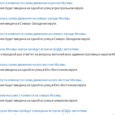
августа изменится схема движения в центре Москвы.
ия будет введена на одной из улиц в Центральном округе.
илась схема движения на северо-западе Москвы.
ия введена в Северо-Западном округе.
августа изменится схема движения на северо-западе Москвы.
ия будет введена на одной из улиц в Северо-Западном округе.
кругах Москвы завтра пройдут встречи ЦОДД с жителями.
очередной раз ответят на вопросы жителей всех административных округов М
илась схема движения на юго-востоке Москвы .
ия введена на одной из улиц в Юго-Восточном округе.
августа изменится схема движения на юго-востоке Москвы.
ия будет введена на одной из улиц в Юго-Восточном округе.
рковочных мест появится на севере Москвы.
ия будет введена на одной из улиц в северном округе.
округах Москвы пройдут очередные встречи ЦОДД с жителями.