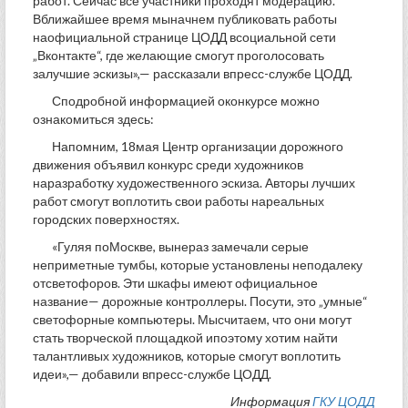
работ. Сейчас все участники проходят модерацию.
Вближайшее время мыначнем публиковать работы
наофициальной странице ЦОДД всоциальной сети
„Вконтакте“, где желающие смогут проголосовать
залучшие эскизы»,— рассказали впресс-службе ЦОДД.
Сподробной информацией оконкурсе можно
ознакомиться здесь:
Напомним, 18мая Центр организации дорожного
движения объявил конкурс среди художников
наразработку художественного эскиза. Авторы лучших
работ смогут воплотить свои работы нареальных
городских поверхностях.
«Гуляя поМоскве, вынераз замечали серые
неприметные тумбы, которые установлены неподалеку
отсветофоров. Эти шкафы имеют официальное
название— дорожные контроллеры. Посути, это „умные“
светофорные компьютеры. Мысчитаем, что они могут
стать творческой площадкой ипоэтому хотим найти
талантливых художников, которые смогут воплотить
идеи»,— добавили впресс-службе ЦОДД.
Информация
ГКУ ЦОДД