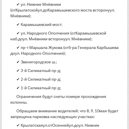
✔ ул. Нижние Мнёвники
(отКрылатскойул.доКарамышевского моста всторонуул.
Мнёвники);
✔ Карамышевский мост;
✔ ул. Народного Ополчения (отКарамышевской
наб.доул. Мнёвники всторонуул. Мнёвники);
✔ пр-т Маршала Жукова (отб-ра Генерала Карбышева
доул. Народного Ополчения);
✔ Звенигородское ш.;
✔ 3-й Силикатный пр-д;
✔ 2-й Силикатный пр-д;
✔ 1-й Силикатный пр-д;
Ограничения будут сняты помере прохождения
колонны.
Обращаем внимание водителей; что 8, 9, 10мая будет
запрещена парковка наследующих участках:
✔ Крылатскаяул.отОсеннейул.доул. Нижние