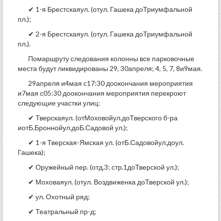
✔ 1-я Брестскаяул. (отул. Гашека доТриумфальной
пл.);
✔ 2-я Брестскаяул. (отул. Гашека доТриумфальной
пл.).
Помаршруту следования колонны все парковочные
места будут ликвидированы 29, 30апреля; 4, 5, 7, 8и9мая.
29апреля и4мая с17:30 доокончания мероприятия
и7мая с05:30 доокончания мероприятия перекроют
следующие участки улиц:
✔ Тверскаяул. (отМоховойул.доТверского б-ра
иотБ.Броннойул.доБ.Садовой ул.);
✔ 1-я Тверская-Ямская ул. (отБ.Садовойул.доул.
Гашека);
✔ Оружейный пер. (отд.3; стр.1доТверской ул.);
✔ Моховаяул. (отул. Воздвиженка доТверской ул.);
✔ ул. Охотный ряд;
✔ Театральный пр-д;