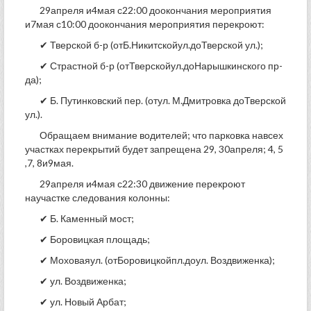
29апреля и4мая с22:00 доокончания мероприятия
и7мая с10:00 доокончания мероприятия перекроют:
✔ Тверской б-р (отБ.Никитскойул.доТверской ул.);
✔ Страстной б-р (отТверскойул.доНарышкинского пр-
да);
✔ Б. Путинковский пер. (отул. М.Дмитровка доТверской
ул.).
Обращаем внимание водителей; что парковка навсех
участках перекрытий будет запрещена 29, 30апреля; 4, 5
,7, 8и9мая.
29апреля и4мая с22:30 движение перекроют
научастке следования колонны:
✔ Б. Каменный мост;
✔ Боровицкая площадь;
✔ Моховаяул. (отБоровицкойпл.доул. Воздвиженка);
✔ ул. Воздвиженка;
✔ ул. Новый Арбат;