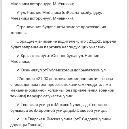
Мнёвники всторонуул. Мнёвники);
✔ ул. Нижние Мнёвники (отКрылатскойул.доул.
Мнёвники всторонуул. Мнёвники).
Ограничения будут сняты помере прохождения
колонны.
Обращаем внимание водителей; что с23до25апреля
будет запрещена парковка наследующих участках:
✔ Крылатскаяул.отОсеннейул.доул. Нижние
Мнёвники;
✔ Осенняяул.отРублёвскогош.доКрылатской ул.
27апреля с21:00 доокончания мероприятия всвязи
спроведением тренировок смеханиками-водителями
механизированной колонны (без привлечения военной
техники) перекроют участки улиц:
✔ Тверская улица отМоховой улицы доТверского
бульвара иотБ.Бронной улицы доБ.Садовой улицы;
✔ 1-я Тверская-Ямская улица (отБ.Садовой улицы
доулицы Гашека);