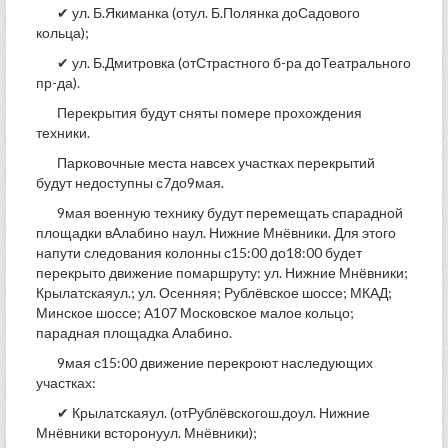
✔ ул. Б.Якиманка (отул. Б.Полянка доСадового
кольца);
✔ ул. Б.Дмитровка (отСтрастного б-ра доТеатрального
пр-да).
Перекрытия будут сняты помере прохождения
техники.
Парковочные места навсех участках перекрытий
будут недоступны с7до9мая.
9мая военную технику будут перемещать спарадной
площадки вАлабино наул. Нижние Мнёвники. Для этого
напути следования колонны с15:00 до18:00 будет
перекрыто движение помаршруту: ул. Нижние Мнёвники;
Крылатскаяул.; ул. Осенняя; Рублёвское шоссе; МКАД;
Минское шоссе; А107 Московское малое кольцо;
парадная площадка Алабино.
9мая с15:00 движение перекроют наследующих
участках:
✔ Крылатскаяул. (отРублёвскогош.доул. Нижние
Мнёвники всторонуул. Мнёвники);