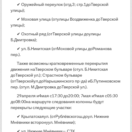
✔ Оружейный переулок (отд.3; стр.1доТверской
улицы);
✔ Моховая улица (отулицы Воздвиженка доТверской
улицы);
✔ Охотный ряд (отТверской улицы доулицы
Б.Дмитровка);
✔ ул. Б.Никитская (отМоховой улицы доРоманова
пер.).
Также возможны кратковременные перекрытия
движения наТверском бульваре (отул. Б.Никитская
доТверской ул.); Страстном бульваре
(отТверскойул.доНарышкинского пр-да) иБ.Путинковском
пер. (отул. М.Дмитровка доТверской ул.).
29апреля и4мая с17:30 до20:00; 7мая и9мая с05:30
до08:00на маршруте следования колонны будут
перекрыты следующие участки:
✔ Крылатскаяул. (отРублёвскогош.доул. Нижние
Мнёвники всторонуул. Мнёвники);
✔ ул. Нижние Мнёвники— СЗХ