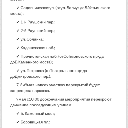
✔ Садовническаяул. (отул. Балчуг доБ.Устьинского
моста);
✔ 1-й Раушский пер.;
✔ 2-й Раушский пер.;
✔ ул. Солянка;
✔ Кадашевская наб.;
✔ Пречистенская наб. (отСоймоновского пр-да
доБ.Каменного моста);
✔ ул. Петровка (отТеатрального пр-да
доДмитровского пер.).
7, 8и9мая навсех участках перекрытий будет
запрещена парковка.
9мая с10:00 доокончания мероприятия перекроют
движение последующим улицам:
✔ Б. Каменный мост;
✔ Боровицкая пл.;