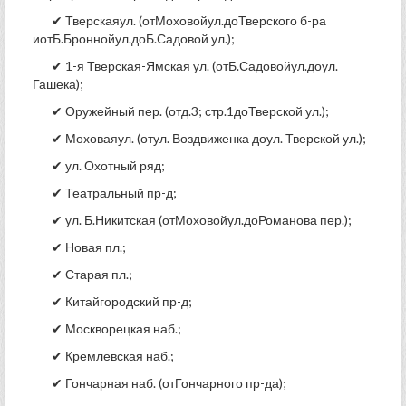
✔ Тверскаяул. (отМоховойул.доТверского б-ра
иотБ.Броннойул.доБ.Садовой ул.);
✔ 1-я Тверская-Ямская ул. (отБ.Садовойул.доул.
Гашека);
✔ Оружейный пер. (отд.3; стр.1доТверской ул.);
✔ Моховаяул. (отул. Воздвиженка доул. Тверской ул.);
✔ ул. Охотный ряд;
✔ Театральный пр-д;
✔ ул. Б.Никитская (отМоховойул.доРоманова пер.);
✔ Новая пл.;
✔ Старая пл.;
✔ Китайгородский пр-д;
✔ Москворецкая наб.;
✔ Кремлевская наб.;
✔ Гончарная наб. (отГончарного пр-да);