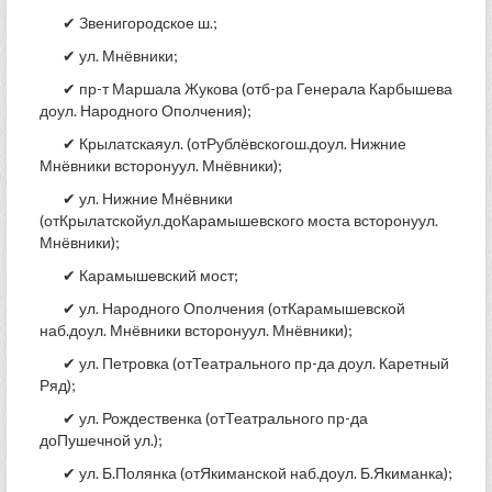
✔ Звенигородское ш.;
✔ ул. Мнёвники;
✔ пр-т Маршала Жукова (отб-ра Генерала Карбышева
доул. Народного Ополчения);
✔ Крылатскаяул. (отРублёвскогош.доул. Нижние
Мнёвники всторонуул. Мнёвники);
✔ ул. Нижние Мнёвники
(отКрылатскойул.доКарамышевского моста всторонуул.
Мнёвники);
✔ Карамышевский мост;
✔ ул. Народного Ополчения (отКарамышевской
наб.доул. Мнёвники всторонуул. Мнёвники);
✔ ул. Петровка (отТеатрального пр-да доул. Каретный
Ряд);
✔ ул. Рождественка (отТеатрального пр-да
доПушечной ул.);
✔ ул. Б.Полянка (отЯкиманской наб.доул. Б.Якиманка);