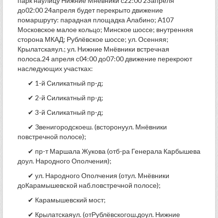
парк наулицу Нижние Мнёвники с22:00 23апреля
до02:00 24апреля будет перекрыто движение
помаршруту: парадная площадка Алабино; А107
Московское малое кольцо; Минское шоссе; внутренняя
сторона МКАД; Рублёвское шоссе; ул. Осенняя;
Крылатскаяул.; ул. Нижние Мнёвники встречная
полоса.24 апреля с04:00 до07:00 движение перекроют
наследующих участках:
✔ 1-й Силикатный пр-д;
✔ 2-й Силикатный пр-д;
✔ 3-й Силикатный пр-д;
✔ Звенигородскоеш. (всторонуул. Мнёвники
повстречной полосе);
✔ пр-т Маршала Жукова (отб-ра Генерала Карбышева
доул. Народного Ополчения);
✔ ул. Народного Ополчения (отул. Мнёвники
доКарамышевской наб.повстречной полосе);
✔ Карамышевский мост;
✔ Крылатскаяул. (отРублёвскогош.доул. Нижние