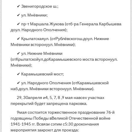
✔ Звенигородское ш.;
✔ ул. Мнёвники;
✔ пр-т Маршала Жукова (отб-ра Генерала Карбышева
доул. Народного Ополчения);
✔ Крылатскаяул. (отРублёвскогош.доул. Нижние
Мнёвники всторонуул. Мнёвники);
✔ ул. Нижние Мнёвники
(отКрылатскойул.доКарамышевского моста всторонуул.
Мнёвники);
✔ Карамышевский мост;
✔ ул. Народного Ополчения (отКарамышевской
наб.доул. Мнёвники всторонуул. Мнёвники).
29, 30апреля и4, 5, 7, 8 ,9 мая навсех участках
перекрытий будет запрещена парковка.
9мая состоится торжественное празднование 76-й
годовщины Победы вВеликой Отечественной войне
1941-1945 гг. Всвязи сэтим с5:30 доокончания
мероприятия закроют для проезда: