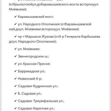
(отКрылатскойул.доКарамышевского моста всторонуул.
Мнёвники);
✔ Карамышевский мост;
✔ ул. Народного Ополчения (отКарамышевской
наб.доул. Мнёвники всторонуул. Мнёвники);
✔ пр-т Маршала Жукова (отб-р Генерала Карбышева
доул. Народного Ополчения);
✔ ул. Мнёвники;
✔ Звенигородское ш.;
✔ ул. Красная Пресня;
✔ Баррикадная ул.;
✔ Новинский б-р;
✔ Садовая-Кудринская ул.;
✔ Б. Садовая ул.;
✔ Садовая-Триумфальная ул.;
✔ Садовая-Каретная ул.;