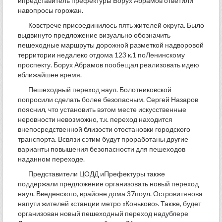
ипредставитель префектуры Борух Абрамов ответили
навопросы горожан.
Ковстрече присоединилось пять жителей округа. Было
выдвинуто предложение визуально обозначить
пешеходные маршруты дорожной разметкой надворовой
территории недалеко отдома 123 к.1 поЛенинскому
проспекту. Борух Абрамов пообещал реализовать идею
вближайшее время.
Пешеходный переход наул. Болотниковской
попросили сделать более безопасным. Сергей Назаров
пояснил, что установить вэтом месте искусственные
неровности невозможно, т.к. переход находится
внепосредственной близости отостановки городского
транспорта. Всвязи сэтим будут проработаны другие
варианты повышения безопасности для пешеходов
наданном переходе.
Представители ЦОДД иПрефектуры также
поддержали предложение организовать новый переход
наул. Введенского, врайоне дома 37поул. Островитянова
напути жителей кстанции метро «Коньково». Также, будет
организован новый пешеходный переход надублере