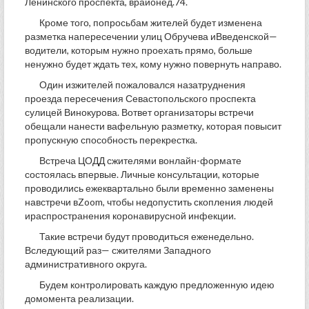
Ленинского проспекта, врайонед.74.
Кроме того, попросьбам жителей будет изменена
разметка напересечении улиц Обручева иВведенской—
водители, которым нужно проехать прямо, больше
ненужно будет ждать тех, кому нужно повернуть направо.
Один изжителей пожаловался назатруднения
проезда пересечения Севастопольского проспекта
сулицей Винокурова. Вответ организаторы встречи
обещали нанести вафельную разметку, которая повысит
пропускную способность перекрестка.
Встреча ЦОДД сжителями вонлайн-формате
состоялась впервые. Личные консультации, которые
проводились ежеквартально были временно заменены
навстречи вZoom, чтобы недопустить скопления людей
ираспространения коронавирусной инфекции.
Такие встречи будут проводиться еженедельно.
Вследующий раз— сжителями Западного
административного округа.
Будем контролировать каждую предложенную идею
домомента реализации.