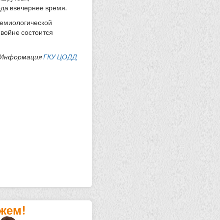
ода ввечернее время.
демиологической
войне состоится
Информация
ГКУ ЦОДД
жем!