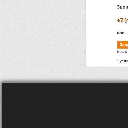
Звон
+7 (
или
Зад
Беспл
* усл