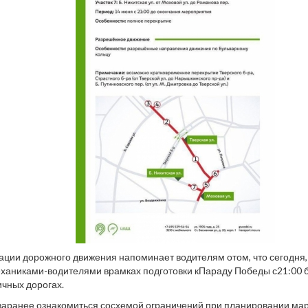
ации дорожного движения напоминает водителям отом, что сегодня,
ханиками-водителями врамках подготовки кПараду Победы с21:00 
чных дорогах.
аранее ознакомиться сосхемой ограничений при планировании ма