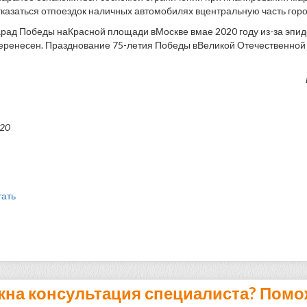
казаться отпоездок наличных автомобилях вцентральную часть гор
рад Победы наКрасной площади вМоскве вмае 2020 году из-за эпи
еренесен. Празднование 75-летия Победы вВеликой Отечественной 
020
тать
жна консультация специалиста? Помо