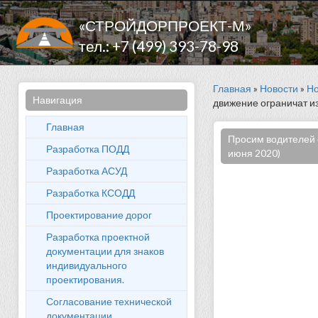
«СТРОЙДОРПРОЕКТ-М»
тел.: +7 (499) 393-78-98
Главная
»
Новости
»
Но
Навигация
движение ограничат и
Главная
Просим водителей о
Разработка ПОДД
июня 2020)
Разработка АСУД
Разработка КСОДД
Проектирование дорог
Разработка проектной
документации для знаков
индивидуального
проектирования.
Согласование технической
документации