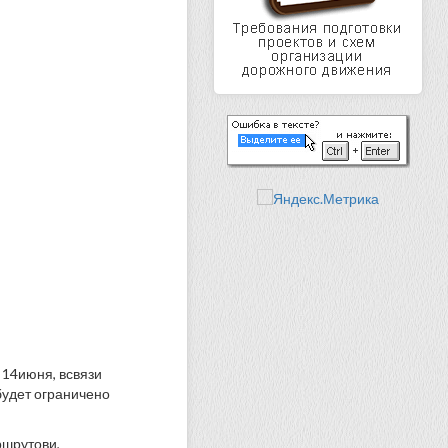
 14июня, всвязи
будет ограничено
ршрутови,