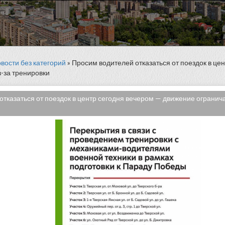
вости без категорий
» Просим водителей отказаться от поездок в це
з-за тренировки
тказаться от поездок в центр сегодня вечером — движение огранича