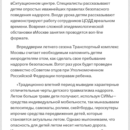
вСитуационном центре. Специалисты рассказывают
детям опростых иважнейших правилах безопасного
поведения надороге. Входе урока детям рассказывают
идемонстрируют работу сотрудников ЦОДД вреальном
времени. Вовремя сложной эпидемиологической
обстановки вМоскве занятия проводятся вon-line
формате.
Впреддверии летнего сезона Транспортный комплекс
Москвы считает необходимым напомнить детям
иихродителям отом, как сделать свое пребывание
надороге безопасным. Вэтот раз урок будет проведен
совместно сСоветом отцов при Уполномоченном
Российской Федерации поправам ребенка.
«Традиционно влетний период мывидим характерные
отличительные черты детского травматизма надороге.
Летом больше травм дети получают, используя СИМы—
средства индивидуальной мобильности, так мыназываем
велосипеды, самокаты, ролики, скейтборды, гироскутеры
ипрочие средства передвижения детей, которые
становятся актуальны летом. Однако мыпонимаем, что
опасность для детей летом несет нетолько дорога.