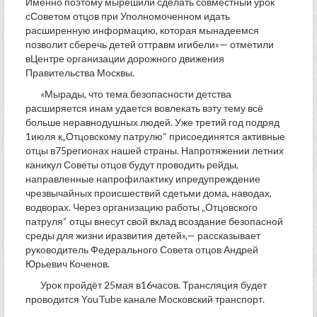
Именно поэтому мырешили сделать совместный урок
сСоветом отцов при Уполномоченном идать
расширенную информацию, которая мынадеемся
позволит сберечь детей оттравм игибели»— отметили
вЦентре организации дорожного движения
Правительства Москвы.
«Мырады, что тема безопасности детства
расширяется инам удается вовлекать вэту тему всё
больше неравнодушных людей. Уже третий год подряд
1июля к„Отцовскому патрулю“ присоединятся активные
отцы в75регионах нашей страны. Напротяжении летних
каникул Советы отцов будут проводить рейды,
направленные напрофилактику ипредупреждение
чрезвычайных происшествий сдетьми дома, наводах,
водворах. Через организацию работы „Отцовского
патруля“ отцы внесут свой вклад всоздание безопасной
среды для жизни иразвития детей»,— рассказывает
руководитель Федерального Совета отцов Андрей
Юрьевич Коченов.
Урок пройдёт 25мая в16часов. Трансляция будет
проводится YouTube канале Московский транспорт.