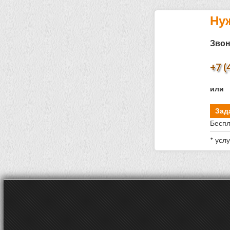
Ну
Звон
+7 (
или
Зад
Беспл
* усл