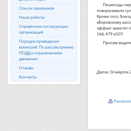
Пешеходы пер
Список заказчиков
поворачивали сул
Кроме того, благ
Наши работы
кБоровскому шосс
Справочник согласующих
эффект заметят п
организаций
166, 479 и507.
Порядок проведения
Просим водите
комиссий: По рассмотрению
ПОДД и ограничениям
движения
Отзывы
Дата: 16 марта 
Контакты
Распеча