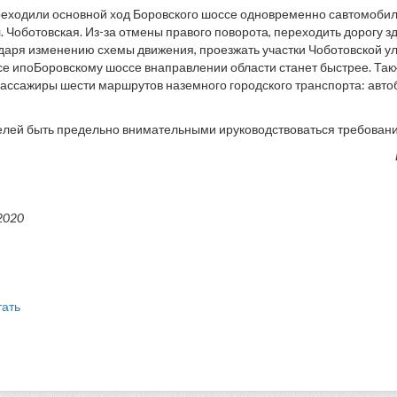
еходили основной ход Боровского шоссе одновременно савтомобил
. Чоботовская. Из-за отмены правого поворота, переходить дорогу з
одаря изменению схемы движения, проезжать участки Чоботовской у
е ипоБоровскому шоссе внаправлении области станет быстрее. Та
ассажиры шести маршрутов наземного городского транспорта: авто
лей быть предельно внимательными ируководствоваться требовани
2020
тать