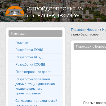
«СТРОЙДОРПРОЕКТ-М»
тел.: +7 (499) 393-78-98
Главная
»
Новости
»
Но
Навигация
стало безопаснее.
Главная
Переходить Боровск
Разработка ПОДД
Разработка АСУД
Разработка КСОДД
Проектирование дорог
Разработка проектной
документации для знаков
индивидуального
проектирования.
Согласование технической
Правый поворо
документации