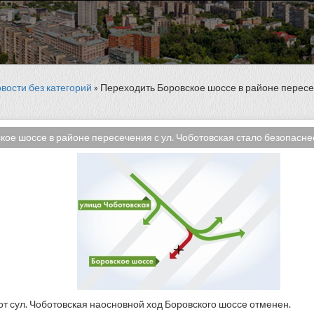
вости без категорий
» Переходить Боровское шоссе в районе пересе
ое шоссе в районе пересечения с ул. Чоботовская стало безопаснее
т сул. Чоботовская наосновной ход Боровского шоссе отменен.