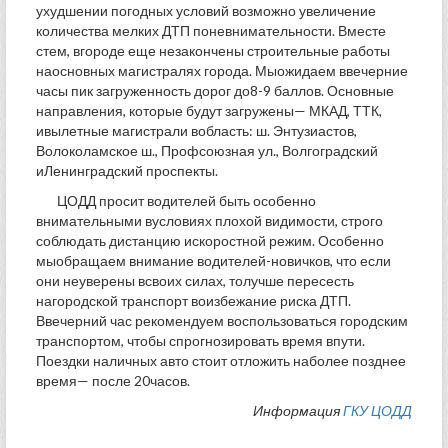
ухудшении погодных условий возможно увеличение
количества мелких ДТП поневнимательности. Вместе
стем, вгороде еще незакончены строительные работы
наосновных магистралях города. Мыожидаем ввечерние
часы пик загруженность дорог до8-9 баллов. Основные
направления, которые будут загружены— МКАД, ТТК,
ивылетные магистрали вобласть: ш. Энтузиастов,
Волоколамское ш., Профсоюзная ул., Волгоградский
иЛенинградский проспекты.
ЦОДД просит водителей быть особенно
внимательными вусловиях плохой видимости, строго
соблюдать дистанцию искоростной режим. Особенно
мыобращаем внимание водителей-новичков, что если
они неуверены всвоих силах, толучше пересесть
нагородской транспорт воизбежание риска ДТП.
Ввечерний час рекомендуем воспользоваться городским
транспортом, чтобы спрогнозировать время впути.
Поездки наличных авто стоит отложить наболее позднее
время— после 20часов.
Информация
ГКУ ЦОДД