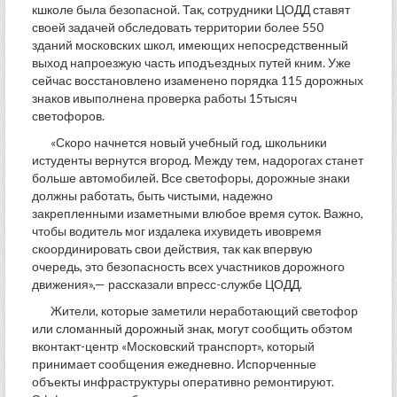
кшколе была безопасной. Так, сотрудники ЦОДД ставят
своей задачей обследовать территории более 550
зданий московских школ, имеющих непосредственный
выход напроезжую часть иподъездных путей кним. Уже
сейчас восстановлено изаменено порядка 115 дорожных
знаков ивыполнена проверка работы 15тысяч
светофоров.
«Скоро начнется новый учебный год, школьники
истуденты вернутся вгород. Между тем, надорогах станет
больше автомобилей. Все светофоры, дорожные знаки
должны работать, быть чистыми, надежно
закрепленными изаметными влюбое время суток. Важно,
чтобы водитель мог издалека ихувидеть ивовремя
скоординировать свои действия, так как впервую
очередь, это безопасность всех участников дорожного
движения»,— рассказали впресс-службе ЦОДД.
Жители, которые заметили неработающий светофор
или сломанный дорожный знак, могут сообщить обэтом
вконтакт-центр «Московский транспорт», который
принимает сообщения ежедневно. Испорченные
объекты инфраструктуры оперативно ремонтируют.