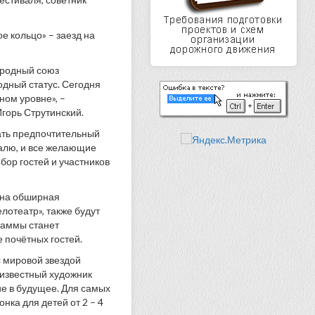
 кольцо» – заезд на
ародный союз
одный статус. Сегодня
ом уровне», –
горь Струтинский.
рать предпочтительный
алю, и все желающие
бор гостей и участников
ена обширная
лотеатр», также будут
раммы станет
 почётных гостей.
с мировой звездой
 известный художник
е в будущее. Для самых
нка для детей от 2 – 4