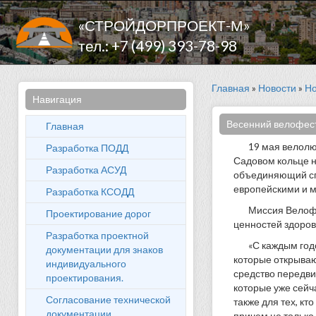
«СТРОЙДОРПРОЕКТ-М»
тел.: +7 (499) 393-78-98
Главная
»
Новости
»
Но
Навигация
Весенний велофест
Главная
19 мая велолю
Разработка ПОДД
Садовом кольце н
Разработка АСУД
объединяющий спо
европейскими и 
Разработка КСОДД
Миссия Велофе
Проектирование дорог
ценностей здоров
Разработка проектной
«С каждым год
документации для знаков
которые открывают
индивидуального
средство передви
проектирования.
которые уже сейч
Согласование технической
также для тех, кт
документации
причем не только