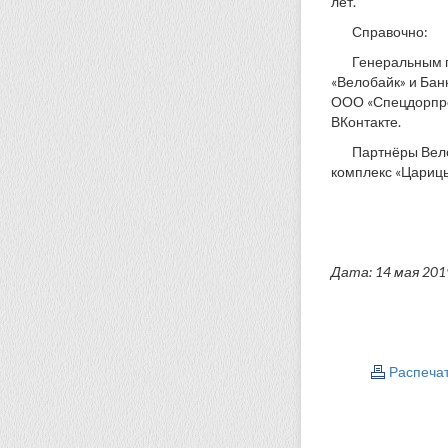
лет.
Справочно:
Генеральным п
«Велобайк» и Бан
ООО «Спецдорпро
ВКонтакте.
Партнёры Вело
комплекс «Царицы
Дата: 14 мая 201
Распеча