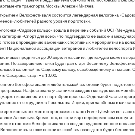
артамента транспорта Москвы Алексей Митяев.
ткрытием Велофестиваля состоится легендарная велогонка «Садовое
менов–любителей разного уровня подготовки.
велогонка «Садовое кольцо» вошла в перечень событий UCI (Междун
в категории «Спорт для всех», что подтвердило её высокий междунар
 готова к проведению важнейших спортивных мероприятий на должн
ент Национальной ассоциации ветеранов и любителей велоспорта И
частников продлится до 30 апреля на сайте , где каждый может выб
ния. По завершению гонки будет дан старт Весеннему Велофестив
большой колонной по Садовому кольцу, освобождённому от машин. С
кте Сахарова, старт – в 13:00.
сеннего Велофестиваля и любительской велогонки будет подготовл
программа. На фестивале участников ожидают конкурс костюмов «Ве
маркет и активности от партнёров проекта. Отдельной частью прог
упление от сотрудников Посольства Индии, приглашённых в качестве
х зрелищных элементов программы станет Freestyleshow во главе 
влом Алехиным. Кроме того, со стрит-арт перформансом выступит
месте с гостями Велофестиваля он создаст художественное послани
Велофестиваля тоже состоится свой велозаезд: это будет беговелого