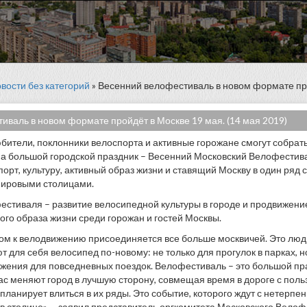
вости без категорий
» Весенний велофестиваль в новом формате про
иваль в новом формате пройдёт в Москве 19 мая. (14 мая 2019)
бители, поклонники велоспорта и активные горожане смогут собрать
а большой городской праздник – Весенний Московский Велофестива
рт, культуру, активный образ жизни и ставящий Москву в один ряд
мировыми столицами.
стиваля – развитие велосипедной культуры в городе и продвижени
ого образа жизни среди горожан и гостей Москвы.
ом к велодвижению присоединяется все больше москвичей. Это люди
 для себя велосипед по-новому: не только для прогулок в парках, н
жения для повседневных поездок. Велофестиваль – это большой пр
ас меняют город в лучшую сторону, совмещая время в дороге с польз
о планирует влиться в их ряды. Это событие, которого ждут с нетерп
 в столице», – заявил представитель оргкомитета Московского Велоф