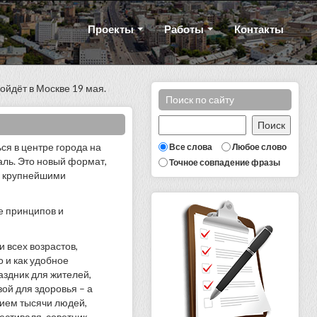
Проекты
Работы
Контакты
йдёт в Москве 19 мая.
Поиск по сайту
ся в центре города на
Все слова
Любое слово
ль. Это новый формат,
Точное совпадение фразы
 с крупнейшими
е принципов и
 всех возрастов,
о и как удобное
аздник для жителей,
ой для здоровья – а
ением тысячи людей,
естиваля, советник