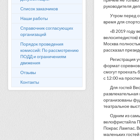
руководителя деп
Список заказчиков
Утром перед о
Наши работы
время для спортс
Справочник согласующих
«В 2019 году 
организаций
велосипедистов) 
Москва полностью
Порядок проведения
рассказал презид
комиссий: По рассмотрению
ПОДД и ограничениям
Регистрация у
движения
формат соревнова
смогут проехать 
Отзывы
с 12:00 на проспе
Контакты
Для гостей Ве
развлекательная 
организованы фуд
театральное выст
Одним из самы
велофристайла Па
Покрас Лампас. В
маленьких гостей 