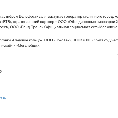
артнёром Велофестиваля выступает оператор столичного городско
к «ВТБ», стратегический партнер – ООО «Объединенные пивоварни Х
ект», ООО «Ранд-Транс». Официальная социальная сеть Московско
гонки «Садовое кольцо»: ООО «ЛокоТех», ЦППК и ИТ «Контакт», уча
нский» и «Мегапейдж».
9
тать