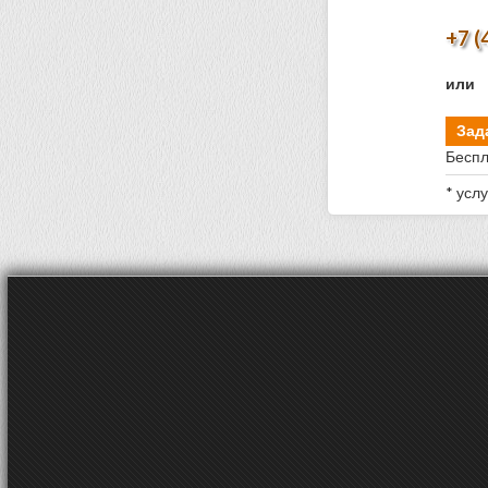
+7 (
или
Зад
Беспл
* усл