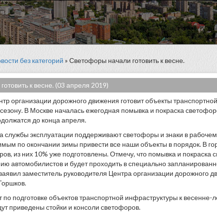
вости без категорий
» Светофоры начали готовить к весне.
отовить к весне. (03 апреля 2019)
тр организации дорожного движения готовит объекты транспортной
сезону. В Москве началась ежегодная помывка и покраска светофор
одолжатся до конца апреля.
да службы эксплуатации поддерживают светофоры и знаки в рабочем
мым по окончании зимы привести все наши объекты в порядок. В го
ров, из них 10% уже подготовлены. Отмечу, что помывка и покраска 
ю автомобилистов и будет проходить в специально запланированн
 заявил заместитель руководителя Центра организации дорожного 
Горшков.
т по подготовке объектов транспортной инфраструктуры к весенне-л
дут приведены стойки и консоли светофоров.