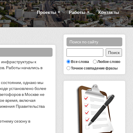
Проекты
Работы
Контакты
Поиск по сайту
 инфраструктуры к
Все слова
Любое слово
ов. Работы начались в
Точное совпадение фразы
 состоянии, однако мы
роде установлено более
светофоров в Москве не
ое время, включая
движения Правительства
етнему сезону в