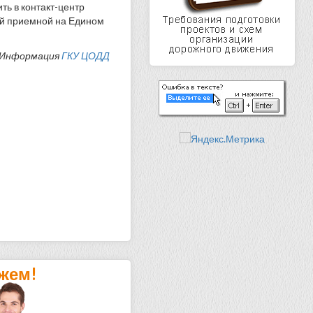
ь в контакт-центр
ой приемной на Едином
Информация
ГКУ ЦОДД
жем!