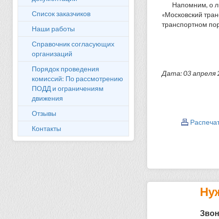
Напомним, о л
Список заказчиков
«Московский тран
транспортном порт
Наши работы
Справочник согласующих
организаций
Порядок проведения
Дата: 03 апреля 
комиссий: По рассмотрению
ПОДД и ограничениям
движения
Отзывы
Распеча
Контакты
Ну
Звон