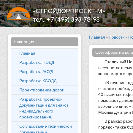
«СТРОЙДОРПРОЕКТ-М»
тел.: +7 (499) 393-78-98
Главная
»
Новости
»
Но
Навигация
Светофоры начали г
Главная
Столичный Цен
Разработка ПОДД
весенне-летнему 
Разработка АСУД
конце марта и пр
Разработка КСОДД
«В течение го
считаем необходи
Проектирование дорог
40 тысяч светофо
Разработка проектной
помешает движени
документации для знаков
выходные дни», –
индивидуального
Москвы Дмитрий 
проектирования.
В рамках рабо
Согласование технической
порядок также бу
документации