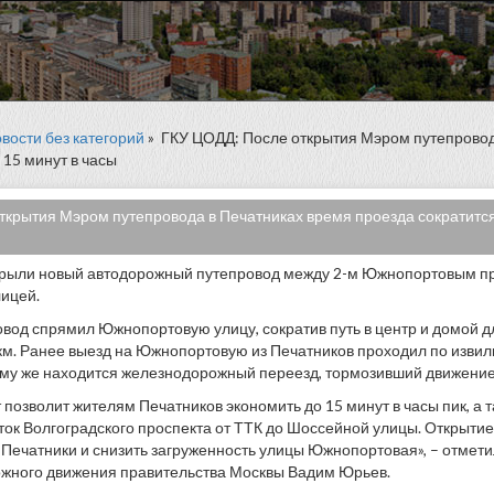
вости без категорий
» ГКУ ЦОДД: После открытия Мэром путепровод
 15 минут в часы
крытия Мэром путепровода в Печатниках время проезда сократится 
ткрыли новый автодорожный путепровод между 2-м Южнопортовым п
ицей.
вод спрямил Южнопортовую улицу, сократив путь в центр и домой 
 км. Ранее выезд на Южнопортовую из Печатников проходил по извили
тому же находится железнодорожный переезд, тормозивший движение
 позволит жителям Печатников экономить до 15 минут в часы пик, а т
ок Волгоградского проспекта от ТТК до Шоссейной улицы. Открытие
 Печатники и снизить загруженность улицы Южнопортовая», – отмет
ожного движения правительства Москвы Вадим Юрьев.