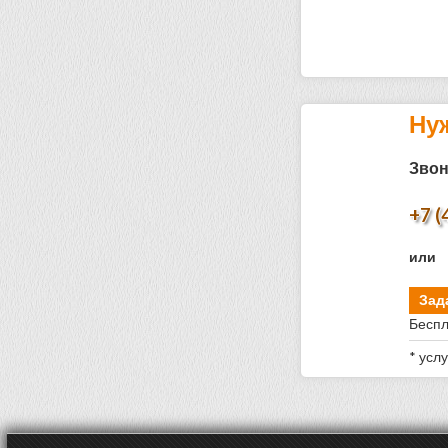
Ну
Звон
+7 (
или
Зад
Беспл
* усл