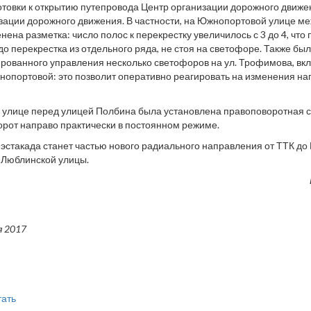
отовки к открытию путепровода Центр организации дорожного движе
зации дорожного движения. В частности, на Южнопортовой улице ме
ена разметка: число полос к перекрестку увеличилось с 3 до 4, что
до перекрестка из отдельного ряда, не стоя на светофоре. Также бы
рованного управления несколько светофоров на ул. Трофимова, вк
нопортовой: это позволит оперативно реагировать на изменения наг
улице перед улицей Полбина была установлена правоповоротная се
орот направо практически в постоянном режиме.
 эстакада станет частью нового радиального направления от ТТК до
 Люблинской улицы.
я 2017
тать