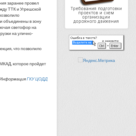
ния заранее провел
жду ТТК и Угрешской
 позволило
ли объединены в зону
лючая светофор на
рузки на улично-
кция, что позволило
 МКАД, которое пройдет
Информация
ГКУ ЦОДД