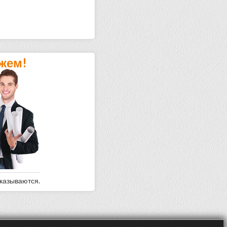
жем!
оказываются.