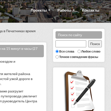
Проекты
Работы
Контакты
а в Печатниках время
Поиск по сайту
на 15 минут в часы (27
Все слова
Любое слово
Точное совпадение фразы
роездом и
для жителей района
стой узкой дороге в
.
акже разгрузит
 путепровода увеличит
ил руководитель Центра