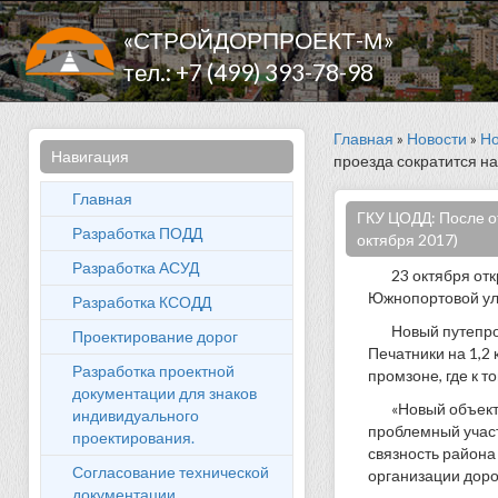
«СТРОЙДОРПРОЕКТ-М»
тел.: +7 (499) 393-78-98
Главная
»
Новости
»
Но
Навигация
проезда сократится на
Главная
ГКУ ЦОДД: После от
Разработка ПОДД
октября 2017)
Разработка АСУД
23 октября о
Южнопортовой ул
Разработка КСОДД
Новый путепро
Проектирование дорог
Печатники на 1,2
Разработка проектной
промзоне, где к 
документации для знаков
«Новый объект
индивидуального
проблемный участ
проектирования.
связность района
Согласование технической
организации дор
документации