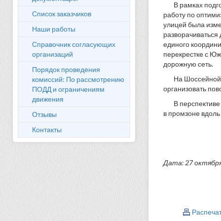
В рамках подг
Список заказчиков
работу по оптими
улицей была измен
Наши работы
разворачиваться 
Справочник согласующих
единого координи
организаций
перекрестке с Юж
дорожную сеть.
Порядок проведения
На Шоссейной 
комиссий: По рассмотрению
организовать пов
ПОДД и ограничениям
движения
В перспективе
в промзоне вдоль
Отзывы
Контакты
Дата: 27 октябр
Распеча