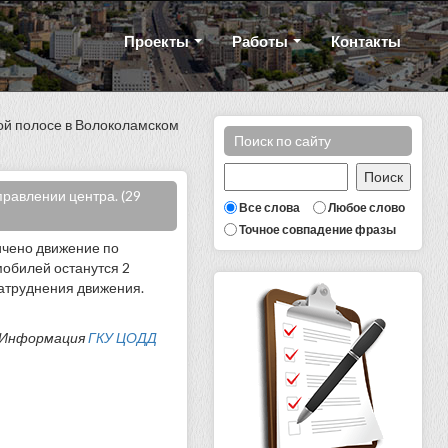
Проекты
Работы
Контакты
ной полосе в Волоколамском
Поиск по сайту
правлении центра. (29
Все слова
Любое слово
Точное совпадение фразы
ичено движение по
мобилей останутся 2
затруднения движения.
Информация
ГКУ ЦОДД