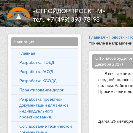
«СТРОЙДОРПРОЕКТ-М»
тел.: +7 (499) 393-78-98
Главная
»
Новости
»
Но
Навигация
тоннеле в направлени
Главная
С 15 часов будет о
Разработка ПОДД
декабря 2017)
Разработка АСУД
В связи с рем
средней полосе в
Разработка КСОДД
полосы. Работы з
Проектирование дорог
Просим водителе
Разработка проектной
документации для знаков
индивидуального
проектирования.
Дата: 29 декабря
Согласование технической
документации