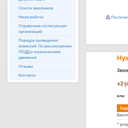
Список заказчиков
Наши работы
Распеча
Справочник согласующих
организаций
Порядок проведения
комиссий: По рассмотрению
ПОДД и ограничениям
Ну
движения
Отзывы
Звон
Контакты
+7 (
или
Зад
Беспл
* усл