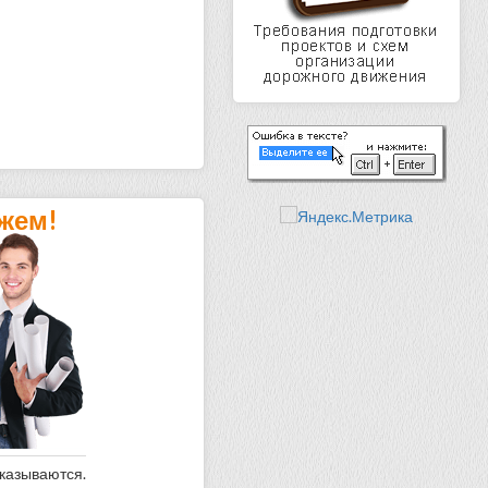
жем!
оказываются.