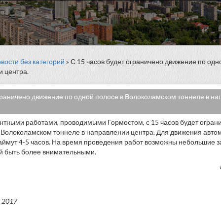
вости без категорий
» С 15 часов будет ограничено движение по од
и центра.
граничено движение по одной полосе в Волоколамском тоннеле в на
онтными работами, проводимыми Гормостом, с 15 часов будет огран
 Волоколамском тоннеле в направлении центра. Для движения авто
аймут 4-5 часов. На время проведения работ возможны небольшие 
й быть более внимательными.
 2017