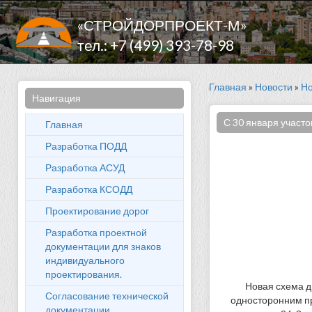
«СТРОЙДОРПРОЕКТ-М»
тел.: +7 (499) 393-78-98
Главная
»
Новости
»
Но
Навигация
С 30 января участо
Главная
Разработка ПОДД
Разработка АСУД
Разработка КСОДД
Проектирование дорог
Разработка проектной
документации для знаков
индивидуального
проектирования.
Новая схема д
Согласование технической
односторонним пр
документации