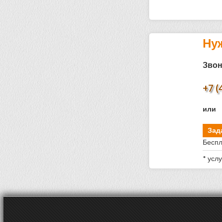
Ну
Звон
+7 (
или
Зад
Беспл
* усл