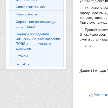
улицы от д.26к3 
Список заказчиков
Решение было 
города Москвы. О
Наши работы
разъезде автотра
Справочник согласующих
При этом, на учас
организаций
Просим автомо
Порядок проведения
ближайшее время
комиссий: По рассмотрению
схемы организаци
ПОДД и ограничениям
/* */
движения
Отзывы
Контакты
Дата: 11 января 
Распеча