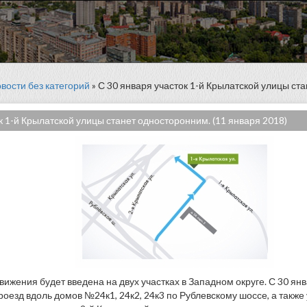
вости без категорий
» С 30 января участок 1-й Крылатской улицы ст
к 1-й Крылатской улицы станет односторонним. (11 января 2018)
вижения будет введена на двух участках в Западном округе. С 30 янв
оезд вдоль домов №24к1, 24к2, 24к3 по Рублевскому шоссе, а также 