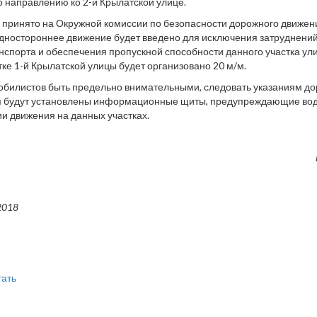
по направлению ко 2-й Крылатской улице.
принято на Окружной комиссии по безопасности дорожного движе
дностороннее движение будет введено для исключения затруднений
нспорта и обеспечения пропускной способности данного участка ул
тке 1-й Крылатской улицы будет организовано 20 м/м.
билистов быть предельно внимательными, следовать указаниям до
 будут установлены информационные щиты, предупреждающие вод
и движения на данных участках.
2018
тать