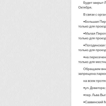
Будет закрыт 
Октября.
В связи с орг
•Большая Пиро
только для проез
•Малая Пирого
только для проез
•Погодинская 
только для проез
•на пересечен
только для местн
Обращаем вним
запрещена парков
на всем протя
•ул. Доватора;
•пер. Льва Выг
•Саввинский М