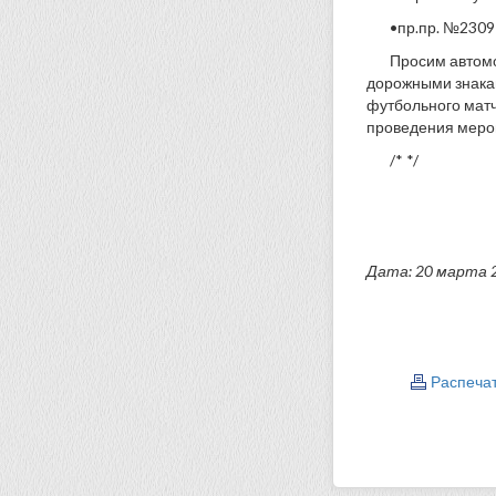
•пр.пр. №2309 
Просим автомо
дорожными знакам
футбольного матч
проведения меро
/* */
Дата: 20 марта 
Распеча