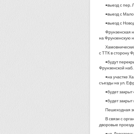
•выезд с пер. 
•выезд с Мало
•выезд с Ново
Фрунзенская н
на Фрунзенскую 
Хамовнический
с ТТК в сторону Ф
•будут перекр
Фрунзенской наб.
•на участке Х
съезды на ул. Ефр
•будет закрыт
•будет закрыт 
Пешеходная з
В связи с орг
дворовые проезд
•ул. Доватора;