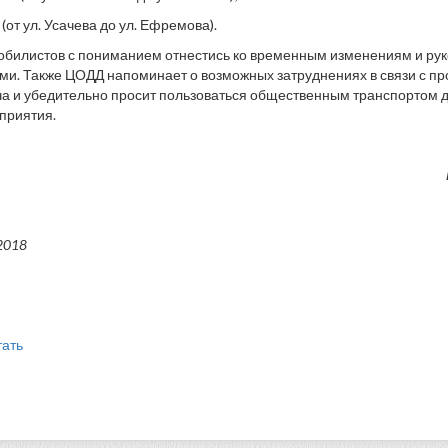
(от ул. Усачева до ул. Ефремова).
билистов с пониманием отнестись ко временным изменениям и рук
и. Также ЦОДД напоминает о возможных затруднениях в связи с п
а и убедительно просит пользоваться общественным транспортом д
приятия.
2018
тать