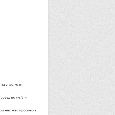
на участке от
роезд по ул. 3-я
омольского проспекта.