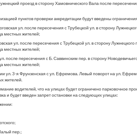
Лужнецкий проезд в сторону Хамовнического Вала после пересечения
анизацией пунктов проверки аккредитации будут введены ограничени
говская ул. после пересечения с Трубецкой ул. в сторону Лужнецко
да местных жителей;
вская ул. после пересечения с Трубецкой ул. в сторону Лужнецкого
да местных жителей;
ул. после пересечения с Б. Саввинским пер. в сторону Новодевичьег
да местных жителей;
ии ул. 3-я Фрунзенская с ул. Ефремова. Левый поворот на ул. Ефрем
ых жителей.
ание водителей, что на улицах будет ограничено парковочное прос
ка и будет введен запрет остановки на следующих улицах:
жении:
отского;
алый пер.;