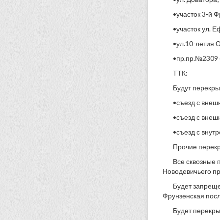
•участок 3-й Ф
•участок ул. Е
•ул.10-летия О
•пр.пр.№2309 (
ТТК:
Будут перекры
•съезд с внеш
•съезд с внеш
•съезд с внут
Прочие перек
Все сквозные 
Новодевичьего пр
Будет запреще
Фрунзенская посл
Будет перекры