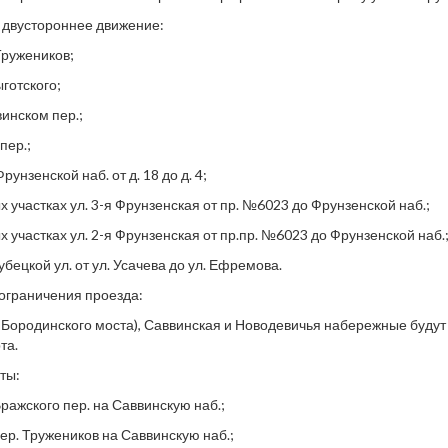
 двустороннее движение:
Тружеников;
ыготского;
инском пер.;
пер.;
рунзенской наб. от д. 18 до д. 4;
 участках ул. 3-я Фрунзенская от пр. №6023 до Фрунзенской наб.;
 участках ул. 2-я Фрунзенская от пр.пр. №6023 до Фрунзенской наб.
убецкой ул. от ул. Усачева до ул. Ефремова.
ограничения проезда:
т Бородинского моста), Саввинская и Новодевичья набережные буду
та.
ты:
Вражского пер. на Саввинскую наб.;
пер. Тружеников на Саввинскую наб.;