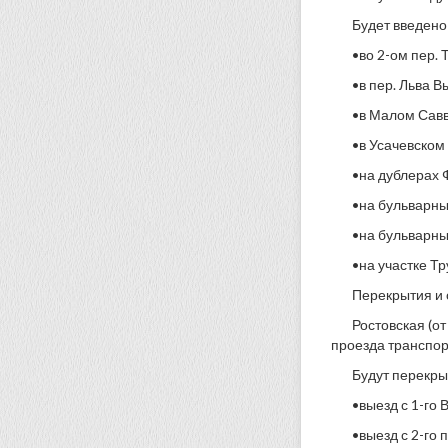
Будет введено
•во 2-ом пер. 
•в пер. Льва В
•в Малом Савв
•в Усачевском 
•на дублерах Ф
•на бульварных
•на бульварных
•на участке Тр
Перекрытия и 
Ростовская (о
проезда транспор
Будут перекры
•выезд с 1-го 
•выезд с 2-го 