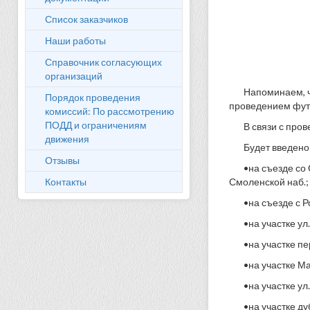
Список заказчиков
Наши работы
Справочник согласующих
организаций
Напоминаем, ч
Порядок проведения
проведением футб
комиссий: По рассмотрению
ПОДД и ограничениям
В связи с про
движения
Будет введено
Отзывы
•на съезде со
Контакты
Смоленской наб.;
•на съезде с 
•на участке ул
•на участке пе
•на участке Ма
•на участке ул
•на участке ду