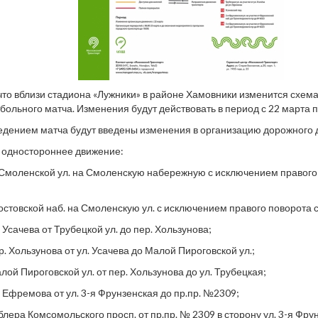
то вблизи стадиона «Лужники» в районе Хамовники изменится схема 
ольного матча. Изменения будут действовать в период с 22 марта п
ведением матча будут введены изменения в организацию дорожного 
 одностороннее движение:
 Смоленской ул. на Смоленскую набережную с исключением правого
Ростовской наб. на Смоленскую ул. с исключением правого поворота 
. Усачева от Трубецкой ул. до пер. Хользунова;
р. Хользунова от ул. Усачева до Малой Пироговской ул.;
лой Пироговской ул. от пер. Хользунова до ул. Трубецкая;
. Ефремова от ул. 3-я Фрунзенская до пр.пр. №2309;
блера Комсомольского просп. от пр.пр. № 2309 в сторону ул. 3-я Фру