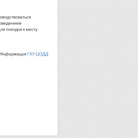
оводствоваться
роведением
ля поездок к месту
Информация
ГКУ ЦОДД