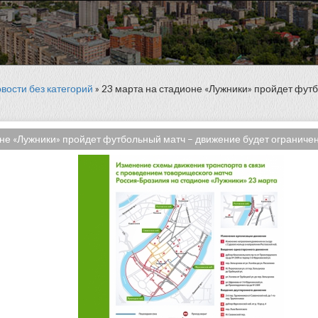
вости без категорий
» 23 марта на стадионе «Лужники» пройдет фут
не «Лужники» пройдет футбольный матч – движение будет ограничено