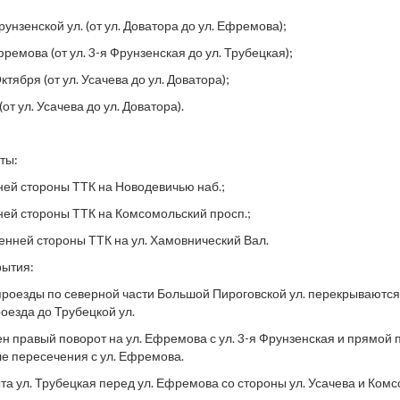
рунзенской ул. (от ул. Доватора до ул. Ефремова);
фремова (от ул. 3-я Фрунзенская до ул. Трубецкая);
ктября (от ул. Усачева до ул. Доватора);
от ул. Усачева до ул. Доватора).
ты:
ней стороны ТТК на Новодевичью наб.;
ней стороны ТТК на Комсомольский просп.;
ренней стороны ТТК на ул. Хамовнический Вал.
рытия:
проезды по северной части Большой Пироговской ул. перекрываются 
оезда до Трубецкой ул.
н правый поворот на ул. Ефремова с ул. 3-я Фрунзенская и прямой п
е пересечения с ул. Ефремова.
та ул. Трубецкая перед ул. Ефремова со стороны ул. Усачева и Комс