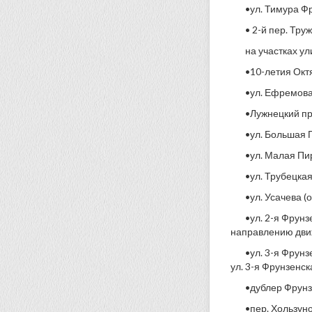
•ул. Тимура Ф
• 2-й пер. Тру
на участках ул
•10-летия Октя
•ул. Ефремова 
•Лужнецкий про
•ул. Большая П
•ул. Малая Пир
•ул. Трубецкая
•ул. Усачева (
•ул. 2-я Фрун
направлению дви
•ул. 3-я Фрунз
ул. 3-я Фрунзенск
•дублер Фрунзе
•пер. Хользуно