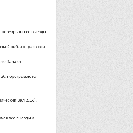
т перекрыты все выезды
ьей наб. и от развязки
ого Вала от
наб. перекрываются
ический Вал, д.16).
ючая все выезды и