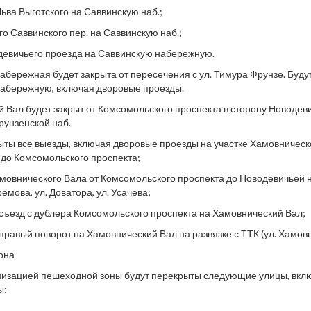
Льва Выготского на Саввинскую наб.;
го Саввинского пер. на Саввинскую наб.;
девичьего проезда на Саввинскую набережную.
абережная будет закрыта от пересечения с ул. Тимура Фрунзе. Буду
набережную, включая дворовые проезды.
 Вал будет закрыт от Комсомольского проспекта в сторону Новодевич
рунзенской наб.
ыты все выезды, включая дворовые проезды на участке Хамовническ
 до Комсомольского проспекта;
амовнического Вала от Комсомольского проспекта до Новодевичьей 
емова, ул. Доватора, ул. Усачева;
 съезд с дублера Комсомольского проспекта на Хамовнический Вал;
правый поворот на Хамовнический Вал на развязке с ТТК (ул. Хамовн
она
анизацией пешеходной зоны будут перекрыты следующие улицы, вкл
ы: