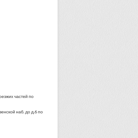
оезжих частей по
енской наб. до д.6 по