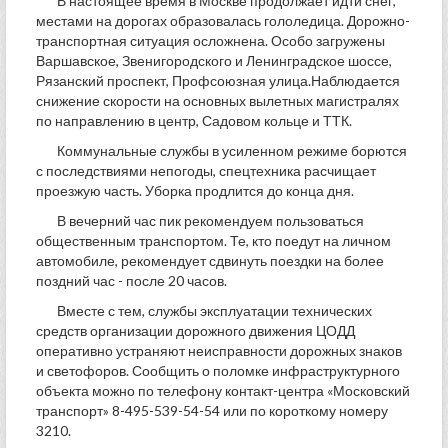
В настоящее время в Москве продолжает идти снег,
местами на дорогах образовалась гололедица. Дорожно-
транспортная ситуация осложнена. Особо загружены
Варшавское, Звенигородского и Ленинградское шоссе,
Рязанский проспект, Профсоюзная улица.Наблюдается
снижение скорости на основных вылетных магистралях
по направлению в центр, Садовом кольце и ТТК.
Коммунальные службы в усиленном режиме борются
с последствиями непогоды, спецтехника расчищает
проезжую часть. Уборка продлится до конца дня.
В вечерний час пик рекомендуем пользоваться
общественным транспортом. Те, кто поедут на личном
автомобиле, рекомендует сдвинуть поездки на более
поздний час - после 20 часов.
Вместе с тем, службы эксплуатации технических
средств организации дорожного движения ЦОДД
оперативно устраняют неисправности дорожных знаков
и светофоров. Сообщить о поломке инфраструктурного
объекта можно по телефону контакт-центра «Московский
транспорт» 8-495-539-54-54 или по короткому номеру
3210.