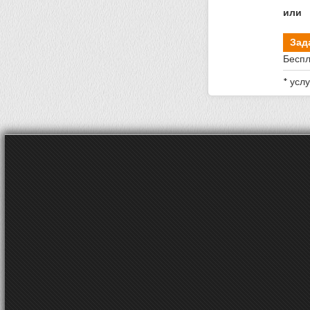
или
Зад
Беспл
* усл