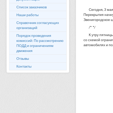
Список заказчиков
Сегодня, 3 ма
Перекрытия начну
Наши работы
Звенигородское ш
Справочник согласующих
/* */
организаций
К утру пятниц
Порядок проведения
со схемой ограни
комиссий: По рассмотрению
автомобилях и по
ПОДД и ограничениям
движения
Отзывы
Контакты