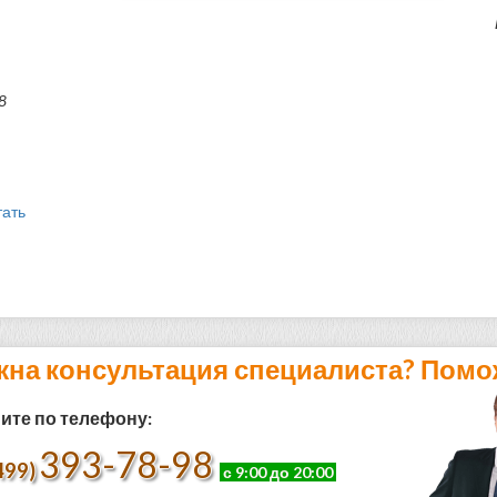
8
тать
жна консультация специалиста? Помо
ите по телефону:
393-78-98
499)
с 9:00 до 20:00