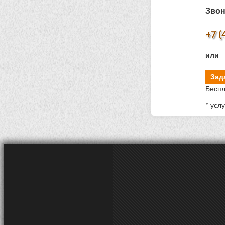
Звон
+7 (
или
Зад
Беспл
* усл