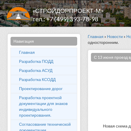
«СТРОЙДОРПРОЕКТ-М»
тел.: +7 (499) 393-78-98
Главная
»
Новости
»
Но
Навигация
односторонним.
Главная
С 13 июня проезд 
Разработка ПОДД
Разработка АСУД
Разработка КСОДД
Проектирование дорог
Разработка проектной
документации для знаков
индивидуального
проектирования.
Согласование технической
Новая схема д
документации