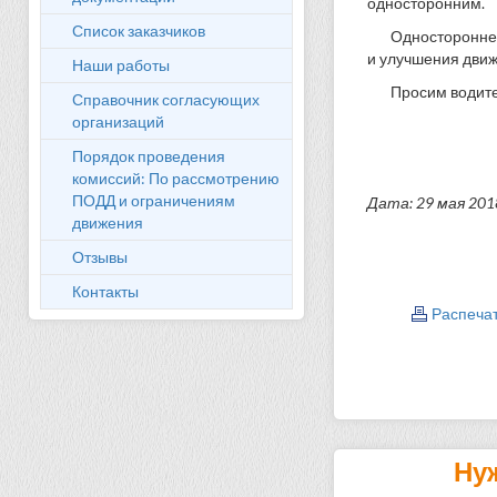
односторонним.
Список заказчиков
Одностороннее
и улучшения движ
Наши работы
Просим водите
Справочник согласующих
организаций
Порядок проведения
комиссий: По рассмотрению
ПОДД и ограничениям
Дата: 29 мая 201
движения
Отзывы
Контакты
Распеча
Ну