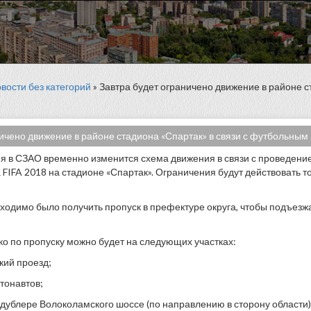
вости без категорий
» Завтра будет ограничено движение в районе ст
ичено движение в районе стадиона «Спартак» в связи с футбольным 
ня в СЗАО временно изменится схема движения в связи с проведени
FIFA 2018 на стадионе «Спартак». Ограничения будут действовать то
одимо было получить пропуск в префектуре округа, чтобы подъезжа
ко по пропуску можно будет на следующих участках:
кий проезд;
тонавтов;
 дублере Волоколамского шоссе (по направлению в сторону области)