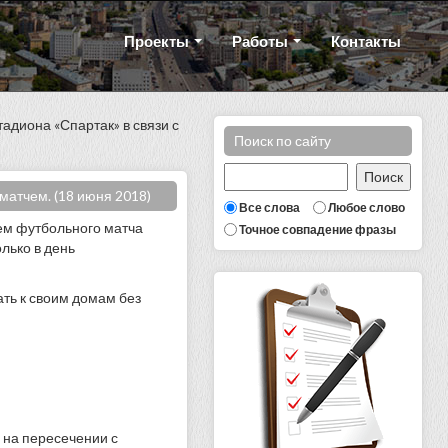
Проекты
Работы
Контакты
адиона «Спартак» в связи с
Поиск по сайту
матчем. (18 июня 2018)
Все слова
Любое слово
ем футбольного матча
Точное совпадение фразы
лько в день
ть к своим домам без
 на пересечении с