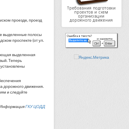
мском проезде, проезд
ые выделенные полосы
ском проспекте (от ул.
твующая выделенная
вый. Теперь
е установлены
беспечения
ла дорожного движения.
ням и следуйте
Информация
ГКУ ЦОДД