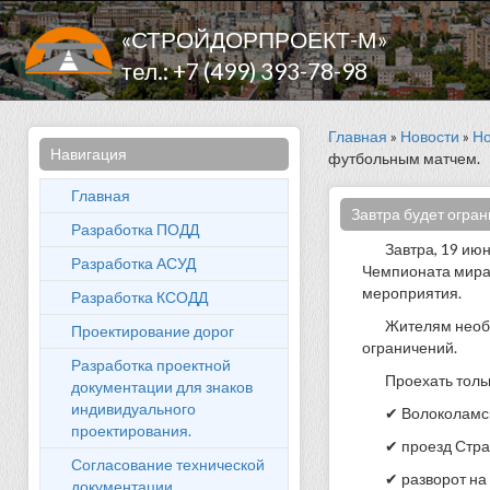
«СТРОЙДОРПРОЕКТ-М»
тел.: +7 (499) 393-78-98
Главная
»
Новости
»
Но
Навигация
футбольным матчем.
Главная
Завтра будет огран
Разработка ПОДД
Завтра, 19 ию
Разработка АСУД
Чемпионата мира 
мероприятия.
Разработка КСОДД
Жителям необх
Проектирование дорог
ограничений.
Разработка проектной
Проехать толь
документации для знаков
индивидуального
✔ Волоколамс
проектирования.
✔ проезд Стра
Согласование технической
✔ разворот на
документации