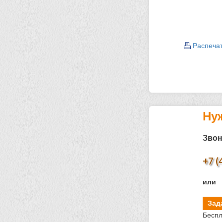
Распеча
Ну
Звон
+7 (
или
Зад
Беспл