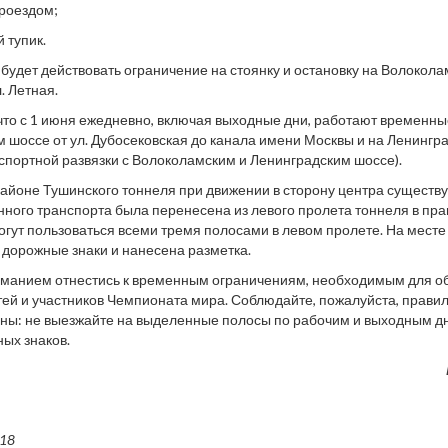
роездом;
 тупик.
 будет действовать ограничение на стоянку и остановку на Волокола
. Летная.
то с 1 июня ежедневно, включая выходные дни, работают временн
 шоссе от ул. Дубосековская до канала имени Москвы и на Ленинград
спортной развязки с Волоколамским и Ленинградским шоссе).
 районе Тушинского тоннеля при движении в сторону центра сущес
ного транспорта была перенесена из левого пролета тоннеля в пра
гут пользоваться всеми тремя полосами в левом пролете. На мест
дорожные знаки и нанесена разметка.
иманием отнестись к временным ограничениям, необходимым для о
тей и участников Чемпионата мира. Соблюдайте, пожалуйста, прави
ны: не выезжайте на выделенные полосы по рабочим и выходным д
ых знаков.
018