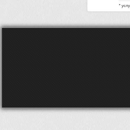
* усл