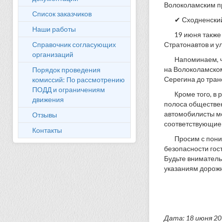
Волоколамским п
Список заказчиков
✔ Сходненский
Наши работы
19 июня также
Справочник согласующих
Стратонавтов и ул
организаций
Напоминаем, ч
на Волоколамском
Порядок проведения
Серегина до тран
комиссий: По рассмотрению
ПОДД и ограничениям
Кроме того, в
движения
полоса обществен
автомобилисты мо
Отзывы
соответствующие 
Контакты
Просим с пон
безопасности гос
Будьте вниматель
указаниям дорожн
Дата: 18 июня 2