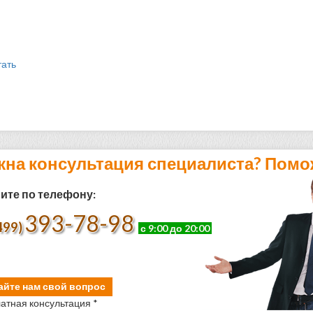
тать
жна консультация специалиста? Помо
ите по телефону:
393-78-98
499)
с 9:00 до 20:00
айте нам свой вопрос
атная консультация *