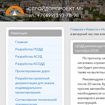
«СТРОЙДОРПРОЕКТ-М»
тел.: +7 (499) 393-78-98
Главная
»
Новости
»
Но
Навигация
в вечерний час пик или
Главная
ЦОДД рекомендует 
Разработка ПОДД
сентября 2018)
Разработка АСУД
По прогнозу с
негативно отрази
Разработка КСОДД
пик будет растян
Проектирование дорог
также на вылетны
Разработка проектной
Рекомендуем п
документации для знаков
после 20 часов. 
индивидуального
просим автомоби
проектирования.
необходимости со
маневров и резки
Согласование технической
конструкций.
документации