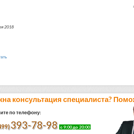
ря 2018
тать
жна консультация специалиста? Помо
ите по телефону:
393-78-98
499)
с 9:00 до 20:00