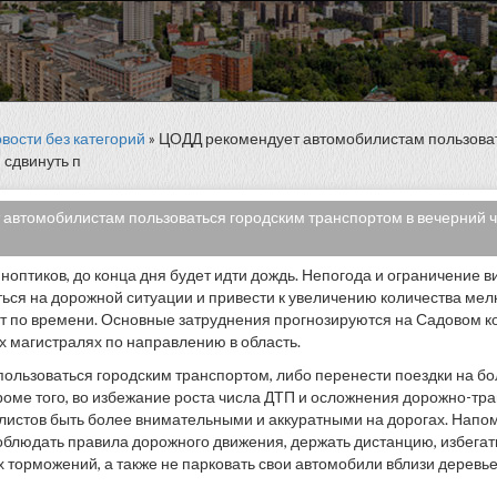
вости без категорий
» ЦОДД рекомендует автомобилистам пользова
 сдвинуть п
автомобилистам пользоваться городским транспортом в вечерний час
иноптиков, до конца дня будет идти дождь. Непогода и ограничение 
ться на дорожной ситуации и привести к увеличению количества мел
ут по времени. Основные затруднения прогнозируются на Садовом ко
х магистралях по направлению в область.
ользоваться городским транспортом, либо перенести поездки на бо
Кроме того, во избежание роста числа ДТП и осложнения дорожно-тр
листов быть более внимательными и аккуратными на дорогах. Напо
блюдать правила дорожного движения, держать дистанцию, избега
х торможений, а также не парковать свои автомобили вблизи деревь