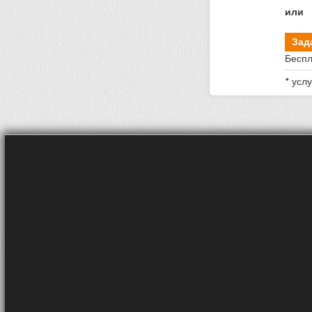
или
Зад
Беспл
* усл