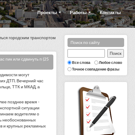
Проекты
Работы
Контакты
ться городским транспортом
Поиск по сайту
 пик или сдвинуть п (25
Все слова
Любое слово
Точное совпадение фразы
видимости могут
ких ДТП. Вечерний час
льце, ТТК и МКАД, а
лее позднее время -
анспортной ситуации
минаем водителям о
ть необоснованных
ев и крупных рекламных