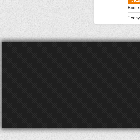
Беспл
* усл