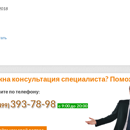
2018
тать
жна консультация специалиста? Помо
ите по телефону:
393-78-98
499)
с 9:00 до 20:00
айте нам свой вопрос