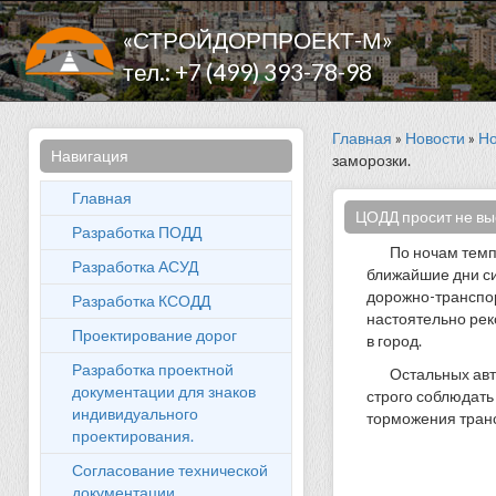
«СТРОЙДОРПРОЕКТ-М»
тел.: +7 (499) 393-78-98
Главная
»
Новости
»
Но
Навигация
заморозки.
Главная
ЦОДД просит не вые
Разработка ПОДД
По ночам темп
Разработка АСУД
ближайшие дни си
дорожно-транспо
Разработка КСОДД
настоятельно рек
Проектирование дорог
в город.
Разработка проектной
Остальных авт
документации для знаков
строго соблюдать 
индивидуального
торможения транс
проектирования.
Согласование технической
документации