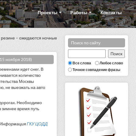
Проекты
Работы
Контакты
й резине – ожидаются ночные
Поиск по сайту
15 ноября 2018)
Все слова
Любое слово
ременами идет снег. В
Точное совпадение фразы
чивается количество
ительства Москвы
, не выезжать на авто
дорогах. Необходимо
в зимнее время путь
Информация
ГКУ ЦОДД