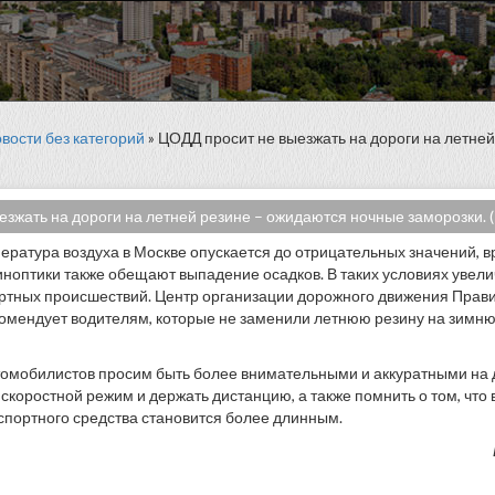
вости без категорий
» ЦОДД просит не выезжать на дороги на летне
зжать на дороги на летней резине – ожидаются ночные заморозки. (
ература воздуха в Москве опускается до отрицательных значений, в
ноптики также обещают выпадение осадков. В таких условиях увели
ртных происшествий. Центр организации дорожного движения Прав
омендует водителям, которые не заменили летнюю резину на зимнюю
омобилистов просим быть более внимательными и аккуратными на 
скоростной режим и держать дистанцию, а также помнить о том, что 
портного средства становится более длинным.